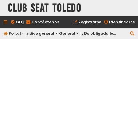
Club Seat Toledo
FAQ
Contáctenos
Registrarse
Identificarse
B
Portal
Índice general
General
¡¡ De obligada lectura a todos los nuevos usuarios !!
u
s
c
a
r