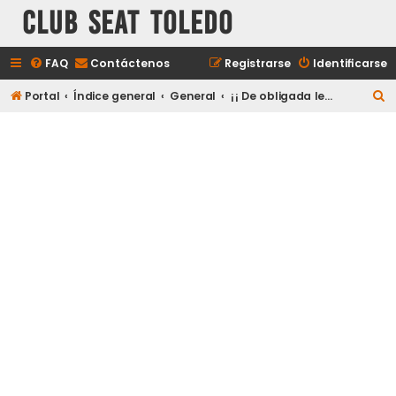
Club Seat Toledo
FAQ
Contáctenos
Registrarse
Identificarse
B
Portal
Índice general
General
¡¡ De obligada lectura a todos los nuevos usuarios !!
u
s
c
a
r