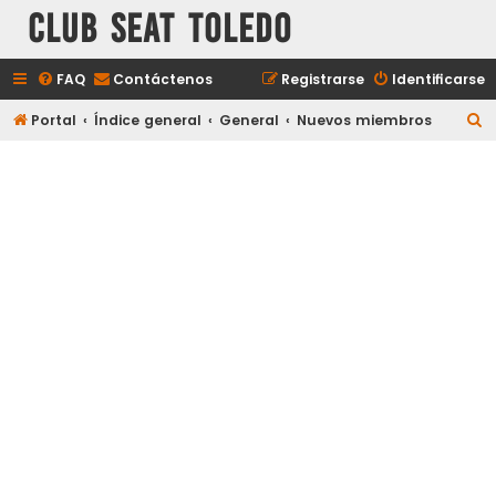
Club Seat Toledo
FAQ
Contáctenos
Registrarse
Identificarse
B
Portal
Índice general
General
Nuevos miembros
u
s
c
a
r