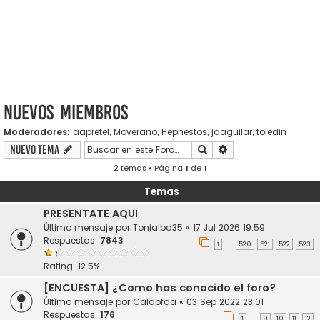
Nuevos miembros
Moderadores:
aapretel
,
Moverano
,
Hephestos
,
jdaguilar
,
toledin
Buscar
Búsqueda avanzada
Nuevo Tema
2 temas • Página
1
de
1
Temas
PRESENTATE AQUI
Último mensaje por
Tonialba35
«
17 Jul 2026 19:59
Respuestas:
7843
1
520
521
522
523
…
Rating: 12.5%
[ENCUESTA] ¿Como has conocido el foro?
Último mensaje por
Calaofda
«
03 Sep 2022 23:01
Respuestas:
176
1
9
10
11
12
…