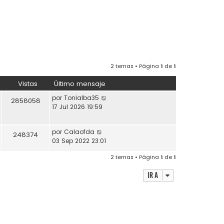
2 temas • Página
1
de
1
Vistas
Último mensaje
por
Tonialba35
2858058
17 Jul 2026 19:59
por
Calaofda
248374
03 Sep 2022 23:01
2 temas • Página
1
de
1
Ir a