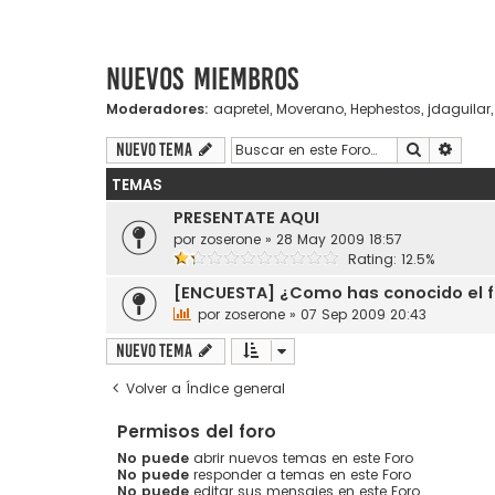
Nuevos miembros
Moderadores:
aapretel
,
Moverano
,
Hephestos
,
jdaguilar
Buscar
Búsqu
Nuevo Tema
TEMAS
PRESENTATE AQUI
por
zoserone
»
28 May 2009 18:57
Rating: 12.5%
[ENCUESTA] ¿Como has conocido el f
por
zoserone
»
07 Sep 2009 20:43
Nuevo Tema
Volver a Índice general
Permisos del foro
No puede
abrir nuevos temas en este Foro
No puede
responder a temas en este Foro
No puede
editar sus mensajes en este Foro