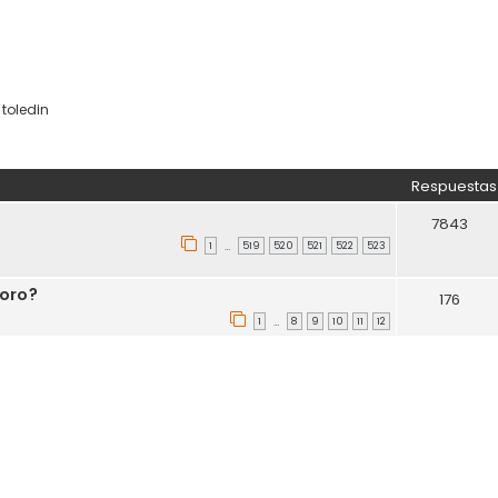
,
toledin
eda avanzada
Respuestas
7843
1
519
520
521
522
523
…
oro?
176
1
8
9
10
11
12
…