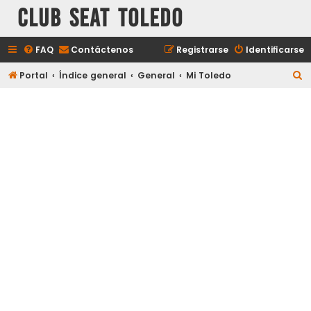
Club Seat Toledo
FAQ
Contáctenos
Registrarse
Identificarse
B
Portal
Índice general
General
Mi Toledo
u
s
c
a
r