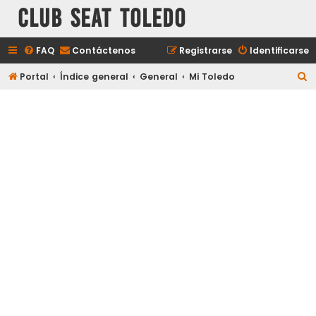
Club Seat Toledo
FAQ
Contáctenos
Registrarse
Identificarse
B
Portal
Índice general
General
Mi Toledo
u
s
c
a
r