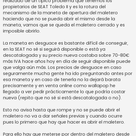
realizado de un típico problema que tenemos los
a
j
propietarios de SEAT Toledo II y es la rotura del
e
mecanismo de la maneta de apertura del maletero
haciendo que no se pueda abrir el mismo desde la
maneta, vamos que se queda el maletero cerrado y es
imposible abrirlo.
La maneta en desguace es bastante difícil de conseguir,
en la SEAT no sé si seguirá disponible o está ya
descatalogada y su precio nueva costaba sobre 70-80€
más IVA hace años hoy en día de seguir disponible puede
que valga aún más. Los precios de desguace en caso
seguramente mucha gente ha ido preguntando antes por
esa maneta y en caso de tenerla no la dejará barata
precisamente y en venta online como wallapop he
llegado a ver pedir prácticamente lo que podría costar
nueva (repito que no sé si está descatalogada o no).
Esto no avisa hasta que rompe y no se puede abrir el
maletero no va a dar señales previas y cuando ocurre
pues lo primero que hay que hacer es abrir el maletero.
Para ello hay que meterse por dentro del maletero desde