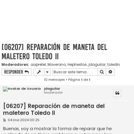
[06207] Reparación de maneta del
maletero Toledo II
Moderadores:
aapretel
,
Moverano
,
Hephestos
,
jdaguilar
,
toledin
Buscar
Búsqueda a
Responder
10 mensajes • Página
1
de
1
jdaguilar
Moderador
[06207] Reparación de maneta del
maletero Toledo II
M
04 Ene 2024 00:25
e
n
Buenas, voy a mostrar la forma de reparar que he
s