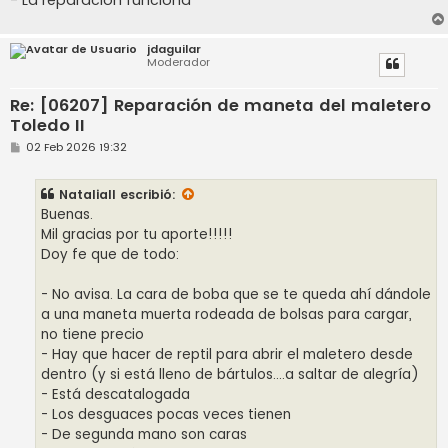
jdaguilar
Moderador
Re: [06207] Reparación de maneta del maletero
Toledo II
M
02 Feb 2026 19:32
e
n
s
NataliaII
escribió:
a
j
Buenas.
e
Mil gracias por tu aporte!!!!!
Doy fe que de todo:
- No avisa. La cara de boba que se te queda ahí dándole
a una maneta muerta rodeada de bolsas para cargar,
no tiene precio
- Hay que hacer de reptil para abrir el maletero desde
dentro (y si está lleno de bártulos....a saltar de alegría)
- Está descatalogada
- Los desguaces pocas veces tienen
- De segunda mano son caras