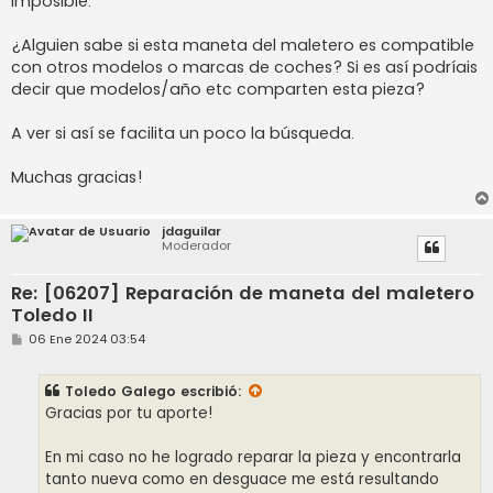
imposible.
¿Alguien sabe si esta maneta del maletero es compatible
con otros modelos o marcas de coches? Si es así podríais
decir que modelos/año etc comparten esta pieza?
A ver si así se facilita un poco la búsqueda.
Muchas gracias!
jdaguilar
Moderador
Re: [06207] Reparación de maneta del maletero
Toledo II
M
06 Ene 2024 03:54
e
n
s
Toledo Galego
escribió:
a
j
Gracias por tu aporte!
e
En mi caso no he logrado reparar la pieza y encontrarla
tanto nueva como en desguace me está resultando