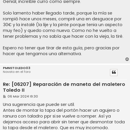
n
Genial, increíble curro como siempre.
s
a
j
Solo lamento haber llegado tarde, porque la mía se
e
rompió hace unos meses, compré una en desguace por
30€ y la instalé (la lije y la pinte porque tenia un aspecto
muy feo) y quedo como nueva. Como no he vuelto a
tener problemas y no sabía que hacer con la vieja, la tiré.
Espero no tener que tirar de esta guía, pero gracias por
hacer que tengamos una alternativa.
PMNSTOLEDO03
Novato en el foro
Re: [06207] Reparación de maneta del maletero
Toledo II
M
06 Mar 2024 19:30
e
n
Una sugerencia que puede ser util.
s
Antes de montar la tapa del portón hacer un agujero o
a
j
ranura con taladro ppr si.se vuelve a romper. Así ya
e
dejamos acceso para abrir sin tener que desmontar toda
la tapa desde el maletero. Que es muy incomodo.