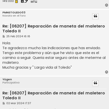
149.000
PMNSTOLEDO03
Novato en el foro
Re: [06207] Reparación de maneta del maletero
Toledo II
M
25 Feb 2024 16:18
e
n
Hola.
s
Te agradezco mucho las indicaciones que has enviado.
a
j
Tengo este problema y aún que he visto que este es el
e
camino a seguir. Queria estar seguro antes de meterme al
maletero.
Mucha gracias y " Larga vida al Toledo"
Yügen
Participativo
Re: [06207] Reparación de maneta del maletero
Toledo II
M
02 Mar 2024 17:37
e