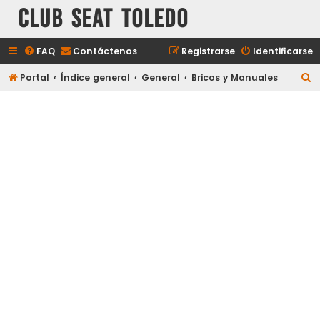
Club Seat Toledo
FAQ
Contáctenos
Registrarse
Identificarse
B
Portal
Índice general
General
Bricos y Manuales
u
s
c
a
r