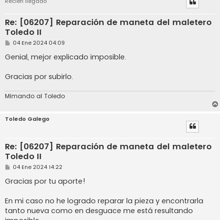
Recién llegado
Re: [06207] Reparación de maneta del maletero
Toledo II
M
04 Ene 2024 04:09
e
n
Genial, mejor explicado imposible.
s
a
j
Gracias por subirlo.
e
Mimando al Toledo
Toledo Galego
Re: [06207] Reparación de maneta del maletero
Toledo II
M
04 Ene 2024 14:22
e
n
Gracias por tu aporte!
s
a
j
En mi caso no he logrado reparar la pieza y encontrarla
e
tanto nueva como en desguace me está resultando