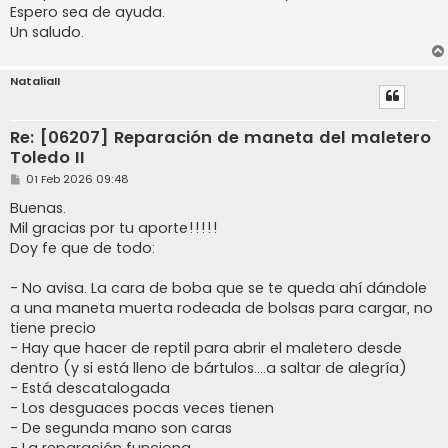
Espero sea de ayuda.
Un saludo.
NataliaII
Re: [06207] Reparación de maneta del maletero
Toledo II
M
01 Feb 2026 09:48
e
n
Buenas.
s
Mil gracias por tu aporte!!!!!
a
j
Doy fe que de todo:
e
- No avisa. La cara de boba que se te queda ahí dándole
a una maneta muerta rodeada de bolsas para cargar, no
tiene precio
- Hay que hacer de reptil para abrir el maletero desde
dentro (y si está lleno de bártulos....a saltar de alegría)
- Está descatalogada
- Los desguaces pocas veces tienen
- De segunda mano son caras
- La reparación funciona