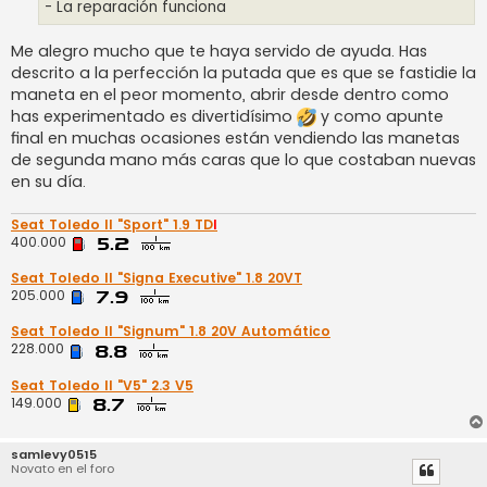
- La reparación funciona
Me alegro mucho que te haya servido de ayuda. Has
descrito a la perfección la putada que es que se fastidie la
maneta en el peor momento, abrir desde dentro como
has experimentado es divertidísimo
y como apunte
final en muchas ocasiones están vendiendo las manetas
de segunda mano más caras que lo que costaban nuevas
en su día.
Seat Toledo II "Sport" 1.9 TD
I
400.000
Seat Toledo II "Signa Executive" 1.8 20VT
205.000
Seat Toledo II "Signum" 1.8 20V Automático
228.000
Seat Toledo II "V5" 2.3 V5
149.000
samlevy0515
Novato en el foro