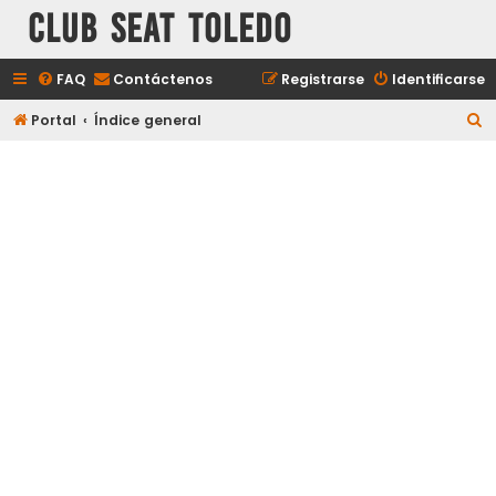
Club Seat Toledo
FAQ
Contáctenos
Registrarse
Identificarse
B
Portal
Índice general
u
s
c
a
r