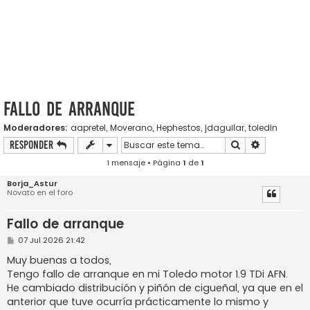
Fallo de arranque
Moderadores:
aapretel
,
Moverano
,
Hephestos
,
jdaguilar
,
toledin
Buscar
Búsqueda a
Responder
1 mensaje • Página
1
de
1
Borja_Astur
Novato en el foro
Fallo de arranque
M
07 Jul 2026 21:42
e
n
Muy buenas a todos,
s
Tengo fallo de arranque en mi Toledo motor 1.9 TDi AFN.
a
j
He cambiado distribución y piñón de cigueñal, ya que en el
e
anterior que tuve ocurría prácticamente lo mismo y