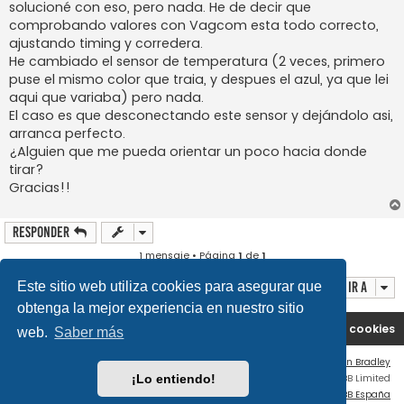
solucioné con eso, pero nada. He de decir que
comprobando valores con Vagcom esta todo correcto,
ajustando timing y corredera.
He cambiado el sensor de temperatura (2 veces, primero
puse el mismo color que traia, y despues el azul, ya que lei
aqui que variaba) pero nada.
El caso es que desconectando este sensor y dejándolo asi,
arranca perfecto.
¿Alguien que me pueda orientar un poco hacia donde
tirar?
Gracias!!
Responder
1 mensaje • Página
1
de
1
Ir a
Este sitio web utiliza cookies para asegurar que
obtenga la mejor experiencia en nuestro sitio
Portal
Índice general
Contáctenos
Borrar cookies
web.
Saber más
Flat Style by
Ian Bradley
Desarrollado por
phpBB
® Forum Software © phpBB Limited
¡Lo entiendo!
Traducción al español por
phpBB España