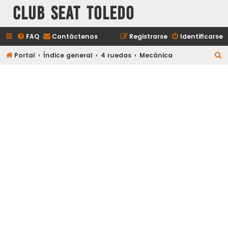
Club Seat Toledo
FAQ
Contáctenos
Registrarse
Identificarse
B
Portal
Índice general
4 ruedas
Mecánica
u
s
c
a
r