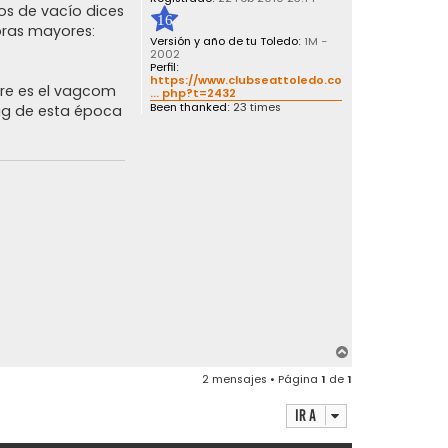
os de vacío dices
16
bras mayores:
Versión y año de tu Toledo:
1M -
2002
Perfil:
https://www.clubseattoledo.com/foro/vie
re es el vagcom
... php?t=2432
Been thanked:
23 times
vag de esta época
A
r
2 mensajes • Página
1
de
1
r
i
Ir a
b
a