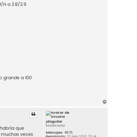
/H a 2.8/2.9
o grande a 100
A
r
r
i
jdaguilar
b
Moderador
 habría que
a
Mensajes:
4875
za muchas veces
Registrado:
22 Feb 2010 23:14