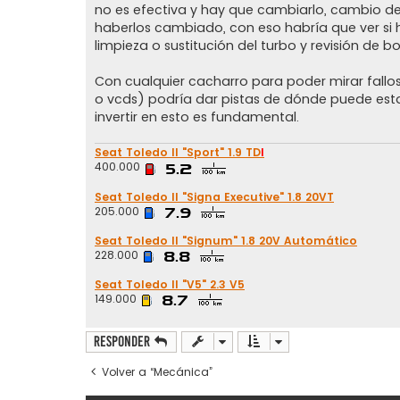
j
no es efectiva y hay que cambiarlo, cambio de 
e
haberlos cambiado, con eso habría que ver si 
limpieza o sustitución del turbo y revisión de 
Con cualquier cacharro para poder mirar fall
o vcds) podría dar pistas de dónde puede esta
invertir en esto es fundamental.
Seat Toledo II "Sport" 1.9 TD
I
400.000
Seat Toledo II "Signa Executive" 1.8 20VT
205.000
Seat Toledo II "Signum" 1.8 20V Automático
228.000
Seat Toledo II "V5" 2.3 V5
149.000
Responder
Volver a “Mecánica”