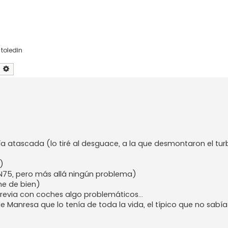
,
toledin
uscar
Búsqueda avanzada
a atascada (lo tiré al desguace, a la que desmontaron el turb
)
N75, pero más allá ningún problema)
he de bien)
previa con coches algo problemáticos…
Manresa que lo tenía de toda la vida, el típico que no sabía 