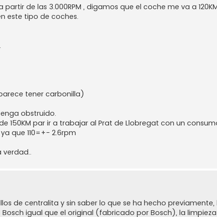
 partir de las 3.000RPM , digamos que el coche me va a 120KM
en este tipo de coches.
.
rece tener carbonilla)
tenga obstruido.
de 150KM par ir a trabajar al Prat de Llobregat con un consum
 ya que 110=+- 2.6rpm
 verdad..
os de centralita y sin saber lo que se ha hecho previamente,
osch igual que el original (fabricado por Bosch), la limpie