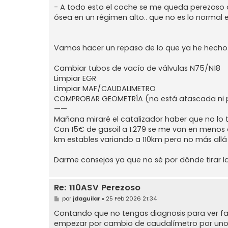
- A todo esto el coche se me queda perezoso a
ósea en un régimen alto.. que no es lo normal 
Vamos hacer un repaso de lo que ya he hecho
Cambiar tubos de vacío de válvulas N75/N18
Limpiar EGR
Limpiar MAF/CAUDALIMETRO
COMPROBAR GEOMETRÍA (no está atascada ni pa
——
Mañana miraré el catalizador haber que no lo 
Con 15€ de gasoil a 1.279 se me van en menos 
km estables variando a 110km pero no más allá
Darme consejos ya que no sé por dónde tirar la
Re: 110ASV Perezoso
M
por
jdaguilar
»
25 Feb 2026 21:34
e
n
Contando que no tengas diagnosis para ver fall
s
empezar por cambio de caudalímetro por uno B
a