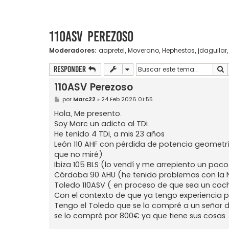
110ASV Perezoso
Moderadores:
aapretel
,
Moverano
,
Hephestos
,
jdaguilar
B
Responder
110ASV Perezoso
M
por
Marc22
»
24 Feb 2026 01:55
e
n
Hola, Me presento.
s
Soy Marc un adicto al TDi.
a
j
He tenido 4 TDi, a mis 23 años
e
León 110 AHF con pérdida de potencia geometrí
que no miré)
Ibiza 105 BLS (lo vendí y me arrepiento un poco
Córdoba 90 AHU (he tenido problemas con la 
Toledo 110ASV ( en proceso de que sea un coc
Con el contexto de que ya tengo experiencia 
Tengo el Toledo que se lo compré a un señor de 
se lo compré por 800€ ya que tiene sus cosas.