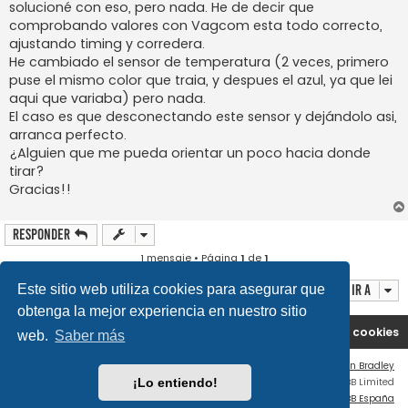
solucioné con eso, pero nada. He de decir que
comprobando valores con Vagcom esta todo correcto,
ajustando timing y corredera.
He cambiado el sensor de temperatura (2 veces, primero
puse el mismo color que traia, y despues el azul, ya que lei
aqui que variaba) pero nada.
El caso es que desconectando este sensor y dejándolo asi,
arranca perfecto.
¿Alguien que me pueda orientar un poco hacia donde
tirar?
Gracias!!
Responder
1 mensaje • Página
1
de
1
Ir a
Este sitio web utiliza cookies para asegurar que
obtenga la mejor experiencia en nuestro sitio
Portal
Índice general
Contáctenos
Borrar cookies
web.
Saber más
Flat Style by
Ian Bradley
Desarrollado por
phpBB
® Forum Software © phpBB Limited
¡Lo entiendo!
Traducción al español por
phpBB España