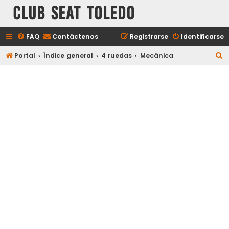
Club Seat Toledo
FAQ
Contáctenos
Registrarse
Identificarse
B
Portal
Índice general
4 ruedas
Mecánica
u
s
c
a
r