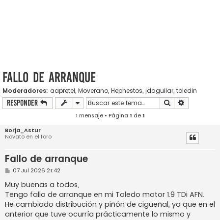
Fallo de arranque
Moderadores:
aapretel
,
Moverano
,
Hephestos
,
jdaguilar
,
toledin
Buscar
Búsqueda a
Responder
1 mensaje • Página
1
de
1
Borja_Astur
Novato en el foro
Fallo de arranque
M
07 Jul 2026 21:42
e
n
Muy buenas a todos,
s
Tengo fallo de arranque en mi Toledo motor 1.9 TDi AFN.
a
j
He cambiado distribución y piñón de cigueñal, ya que en el
e
anterior que tuve ocurría prácticamente lo mismo y