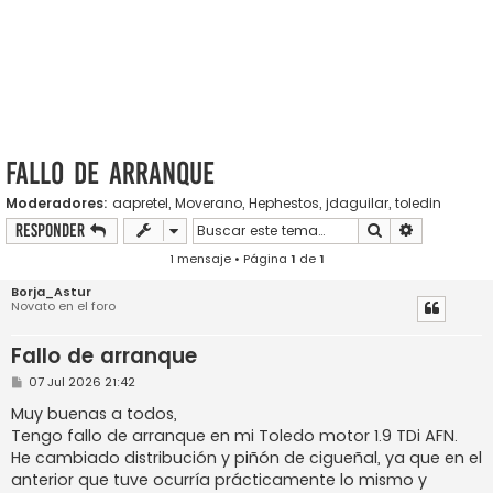
Fallo de arranque
Moderadores:
aapretel
,
Moverano
,
Hephestos
,
jdaguilar
,
toledin
Buscar
Búsqueda a
Responder
1 mensaje • Página
1
de
1
Borja_Astur
Novato en el foro
Fallo de arranque
M
07 Jul 2026 21:42
e
n
Muy buenas a todos,
s
Tengo fallo de arranque en mi Toledo motor 1.9 TDi AFN.
a
j
He cambiado distribución y piñón de cigueñal, ya que en el
e
anterior que tuve ocurría prácticamente lo mismo y