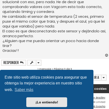
solucioné con eso, pero nada. He de decir que
comprobando valores con Vagcom esta todo correcto,
ajustando timing y corredera.
He cambiado el sensor de temperatura (2 veces, primero
puse el mismo color que traia, y despues el azul, ya que lei
aqui que variaba) pero nada.
El caso es que desconectando este sensor y dejándolo asi,
arranca perfecto.
¿Alguien que me pueda orientar un poco hacia donde
tirar?
Gracias!!
Responder
1 mensaje • Página
1
de
1
Ir a
Este sitio web utiliza cookies para asegurar que
obtenga la mejor experiencia en nuestro sitio
Portal
Índice general
Contáctenos
Borrar cookies
web.
Saber más
Flat Style by
Ian Bradley
Desarrollado por
phpBB
® Forum Software © phpBB Limited
¡Lo entiendo!
Traducción al español por
phpBB España