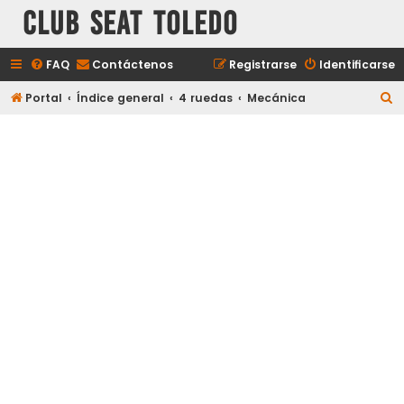
Club Seat Toledo
FAQ
Contáctenos
Registrarse
Identificarse
B
Portal
Índice general
4 ruedas
Mecánica
u
s
c
a
r