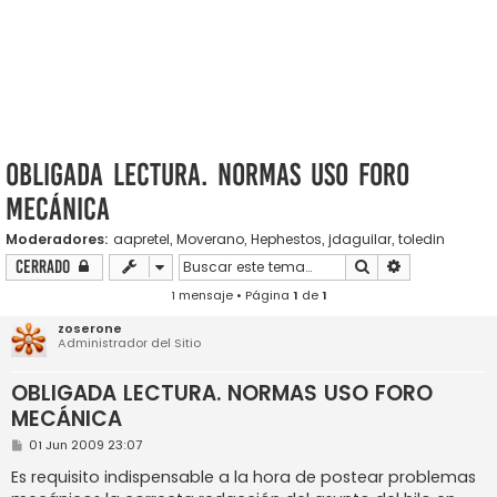
OBLIGADA LECTURA. NORMAS USO FORO
MECÁNICA
Moderadores:
aapretel
,
Moverano
,
Hephestos
,
jdaguilar
,
toledin
Buscar
Búsqueda ava
Cerrado
1 mensaje • Página
1
de
1
zoserone
Administrador del Sitio
OBLIGADA LECTURA. NORMAS USO FORO
MECÁNICA
M
01 Jun 2009 23:07
e
n
Es requisito indispensable a la hora de postear problemas
s