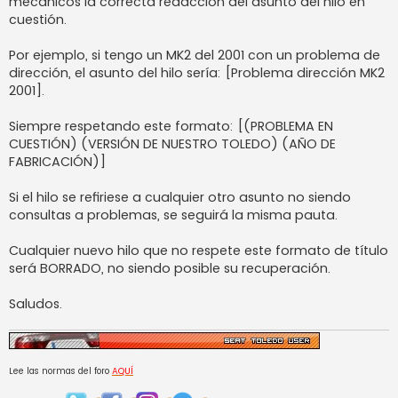
mecánicos la correcta redacción del asunto del hilo en
a
j
cuestión.
e
Por ejemplo, si tengo un MK2 del 2001 con un problema de
dirección, el asunto del hilo sería: [Problema dirección MK2
2001].
Siempre respetando este formato: [(PROBLEMA EN
CUESTIÓN) (VERSIÓN DE NUESTRO TOLEDO) (AÑO DE
FABRICACIÓN)]
Si el hilo se refiriese a cualquier otro asunto no siendo
consultas a problemas, se seguirá la misma pauta.
Cualquier nuevo hilo que no respete este formato de título
será BORRADO, no siendo posible su recuperación.
Saludos.
Lee las normas del foro
AQUÍ