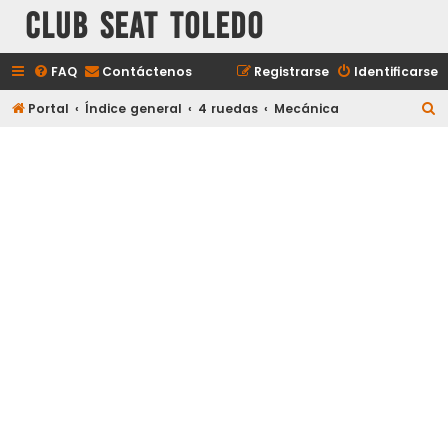
Club Seat Toledo
FAQ
Contáctenos
Registrarse
Identificarse
B
Portal
Índice general
4 ruedas
Mecánica
u
s
c
a
r