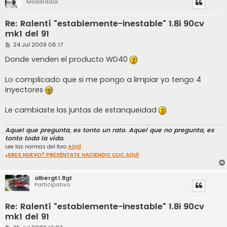
Moderador
Re: Ralentí "establemente-inestable" 1.8i 90cv
mk1 del 91
M
24 Jul 2009 08:17
e
n
Donde venden el producto WD40
s
a
j
Lo complicado que si me pongo a limpiar yo tengo 4
e
inyectores
Le cambiaste las juntas de estanqueidad
Aquel que pregunta, es tonto un rato. Aquel que no pregunta, es
tonto toda la vida.
Lee las normas del foro
AQUÍ
¿ERES NUEVO? PRESÉNTATE HACIENDO CLIC AQUÍ
albergt1.8gt
Participativo
Re: Ralentí "establemente-inestable" 1.8i 90cv
mk1 del 91