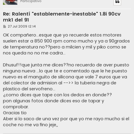
Participativo
Re: Ralentí "establemente-inestable" 1.8i 90cv
mk1 del 91
M
27 Jul 2009 12:14
e
n
OK compañero...esque que yo recuerde estos motores
s
suelen estar a 850 900 rpm como mucho y ya a 90grados
a
j
de temperatura no??pero a milcien y mil y piko como se
e
nos queda no no me cadra...
Dhusuf!!que junta me dices??no recuerdo de aver puesto
ninguna nueva ...lo que te e comentado que le he puesto
nuevo es el manguito de silicona que vale 7 euros que va
del colector de admision al -->> la tuberia negra de
plastico del servofreno...
¿como dices que tape con los dedos en donde??
pon algunas fotos donde dices eso de tapar y
comprobar.
Gracias tio
Aber si lo saco de una vez por que yo me rayo mucho si el
coche no me va fino jeje,,