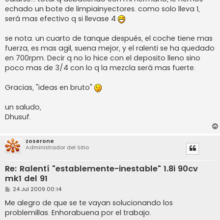
echado un bote de limpiainyectores. como solo lleva 1,
será mas efectivo q si llevase 4
se nota. un cuarto de tanque después, el coche tiene mas
fuerza, es mas agil, suena mejor, y el ralenti se ha quedado
en 700rpm. Decir q no lo hice con el deposito lleno sino
poco mas de 3/4 con lo q la mezcla será mas fuerte.
Gracias, "ideas en bruto"
un saludo,
Dhusuf.
zoserone
Administrador del Sitio
Re: Ralentí "establemente-inestable" 1.8i 90cv
mk1 del 91
M
24 Jul 2009 00:14
e
n
Me alegro de que se te vayan solucionando los
s
problemillas. Enhorabuena por el trabajo.
a