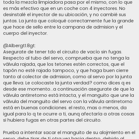
toda la mezcla limpiadora pasa por el mismo, con lo que
es más efectivo que en un coche con 4 inyectores. No
desinstalé el inyector de su ubicación, y no cambié sus
juntas. La junta que coloqué correctamente fue la grande
que hace de sello entre la campana de admision y el
cuerpo del inyector.
@Albergt1.8gt:
Asegurate de tener tdo el circuito de vacío sin fugas.
Respecto al tubo del servo, comprueba que no tenga la
válvula rajada, que los tetones estén correctos, que el
tapón no esté rajado tampoco, y que haga buen cierre
tanto al colector de admision, como al servo por la junta
que lleva. Le colocaste la junta verdad? como dices q es
desde ese momento...a continuación asegurate de que la
válvula antirretorno está intacta, y el manguito que une la
válvula del manguito del servo con la válvula antirretorno
está en buenas condiciones. el resto, mas o menos, da
igual para lo q te ocurre a ti, aunq afectaría a otras cosas
si hubiera fugas en otras partes del circuito.
Prueba a intentar sacar el manguito de su alojmiento en el
servo, debe tirar de ti otra vez hacia dentro, debido al