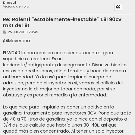
Dhusuf
Vicioso del foro
Re: Ralentí "establemente-inestable" 1.8i 90cv
mk1 del 91
M
25 Jul 2009 20:49
e
n
@Moverano:
s
a
j
El WD40 lo compras en cualquier autocentro, gran
e
superficie o ferretería. Es un
lubricante/antigripante/desengrasante. Disuelve bien los
restos de aceite secos, afloja tornillos, y hace de barrera
antihumedad. Yo lo usé para limpiar el cuerpo de
admision, pero no el inyector en si, vamos el orificio del
inyector no le di. mejor no tocar con nada, por si se
obstruye y es peor el remedio q la enfermedad.
Lo que hice para limpiarlo es poner un aditivo en la
gasolina. tratamiento para inyectores 3CV. Pone que trata
de 40 a 70 litros de gasolina, yo lo hice con el deposito a
3/4 asi que calculo que habría unos 38-40L, asi que
quedó más bien concentrado. Al tener un solo inyector,