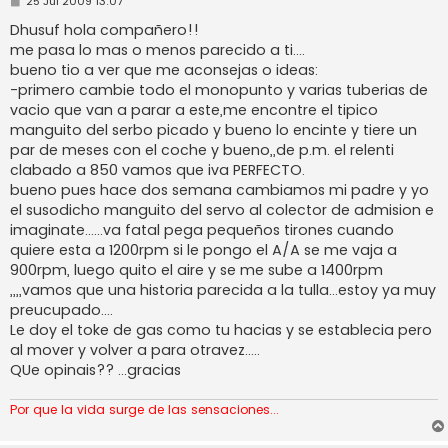
M
25 Jul 2009 13:07
e
n
Dhusuf hola compañero!!
s
me pasa lo mas o menos parecido a ti....
a
j
bueno tio a ver que me aconsejas o ideas:
e
-primero cambie todo el monopunto y varias tuberias de
vacio que van a parar a este,me encontre el tipico
manguito del serbo picado y bueno lo encinte y tiere un
par de meses con el coche y bueno,,de p.m. el relenti
clabado a 850 vamos que iva PERFECTO.
bueno pues hace dos semana cambiamos mi padre y yo
el susodicho manguito del servo al colector de admision e
imaginate......va fatal pega pequeños tirones cuando
quiere esta a 1200rpm si le pongo el A/A se me vaja a
900rpm, luego quito el aire y se me sube a 1400rpm
,,,,vamos que una historia parecida a la tulla...estoy ya muy
preucupado....
Le doy el toke de gas como tu hacias y se establecia pero
al mover y volver a para otravez.....
QUe opinais?? ...gracias
Por que la vida surge de las sensaciones...