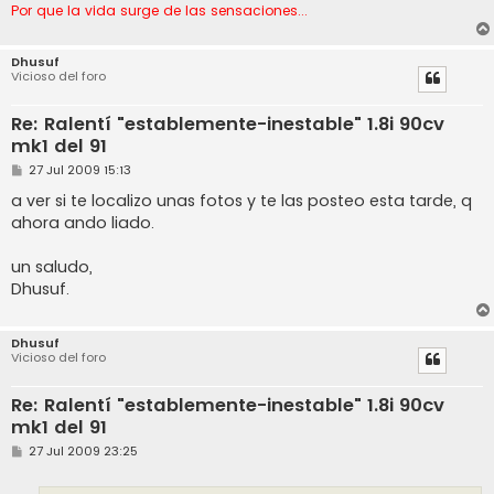
Por que la vida surge de las sensaciones...
Dhusuf
Vicioso del foro
Re: Ralentí "establemente-inestable" 1.8i 90cv
mk1 del 91
M
27 Jul 2009 15:13
e
n
a ver si te localizo unas fotos y te las posteo esta tarde, q
s
ahora ando liado.
a
j
e
un saludo,
Dhusuf.
Dhusuf
Vicioso del foro
Re: Ralentí "establemente-inestable" 1.8i 90cv
mk1 del 91
M
27 Jul 2009 23:25
e
n
s