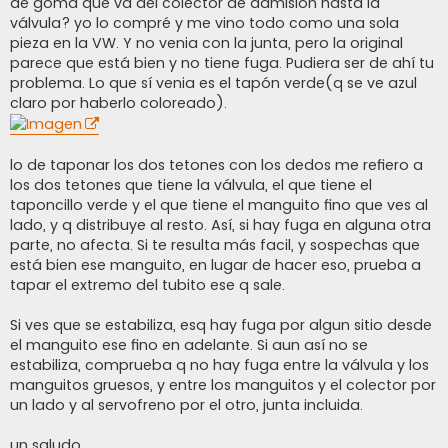
de goma que va del colector de admision hasta la
válvula? yo lo compré y me vino todo como una sola
pieza en la VW. Y no venia con la junta, pero la original
parece que está bien y no tiene fuga. Pudiera ser de ahí tu
problema. Lo que sí venia es el tapón verde(q se ve azul
claro por haberlo coloreado).
lo de taponar los dos tetones con los dedos me refiero a
los dos tetones que tiene la válvula, el que tiene el
taponcillo verde y el que tiene el manguito fino que ves al
lado, y q distribuye al resto. Así, si hay fuga en alguna otra
parte, no afecta. Si te resulta más facil, y sospechas que
está bien ese manguito, en lugar de hacer eso, prueba a
tapar el extremo del tubito ese q sale.
Si ves que se estabiliza, esq hay fuga por algun sitio desde
el manguito ese fino en adelante. Si aun así no se
estabiliza, comprueba q no hay fuga entre la válvula y los
manguitos gruesos, y entre los manguitos y el colector por
un lado y al servofreno por el otro, junta incluida.
un saludo,