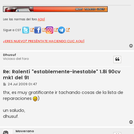
j
e
Lee las normas del foro
AQUÍ
Sigue a CST
¿ERES NUEVO? PRESÉNTATE HACIENDO CLIC AQUÍ
Dhusuf
Vicioso del foro
Re: Ralentí "establemente-inestable" 1.8i 90cv
mk1 del 91
M
24 Jul 2009 01:47
e
n
thx, es muy gratificante ir tachando cosas de la lista de
s
reparaciones
)
a
j
e
un saludo,
dhusuf.
Moverano