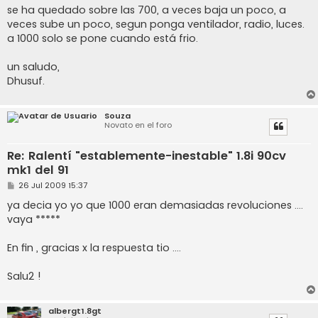
e
se ha quedado sobre las 700, a veces baja un poco, a
veces sube un poco, segun ponga ventilador, radio, luces.
a 1000 solo se pone cuando está frio.
un saludo,
Dhusuf.
Souza
Novato en el foro
Re: Ralentí "establemente-inestable" 1.8i 90cv
mk1 del 91
M
26 Jul 2009 15:37
e
n
ya decia yo yo que 1000 eran demasiadas revoluciones ....
s
vaya *****
a
j
e
En fin , gracias x la respuesta tio ....
Salu2 !
albergt1.8gt