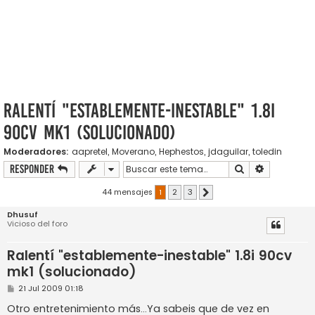
Ralentí "establemente-inestable" 1.8i
90cv mk1 (solucionado)
Moderadores:
aapretel
,
Moverano
,
Hephestos
,
jdaguilar
,
toledin
Buscar
Búsqueda a
Responder
44 mensajes
1
2
3
Siguiente
Dhusuf
Vicioso del foro
Ralentí "establemente-inestable" 1.8i 90cv
mk1 (solucionado)
M
21 Jul 2009 01:18
e
n
Otro entretenimiento más...Ya sabeis que de vez en