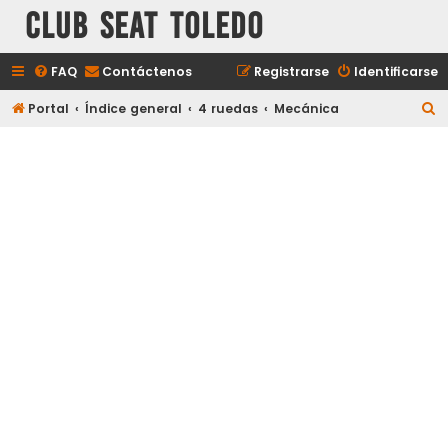
Club Seat Toledo
FAQ
Contáctenos
Registrarse
Identificarse
B
Portal
Índice general
4 ruedas
Mecánica
u
s
c
a
r