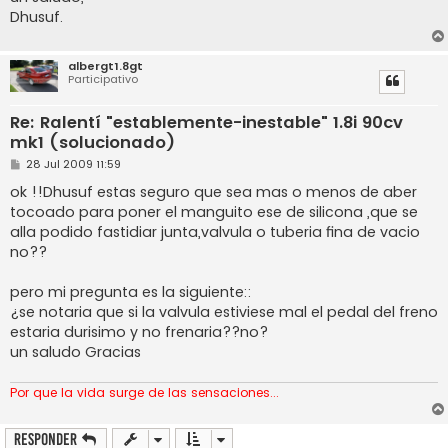
Dhusuf.
albergt1.8gt
Participativo
Re: Ralentí "establemente-inestable" 1.8i 90cv
mk1 (solucionado)
M
28 Jul 2009 11:59
e
n
ok !!Dhusuf estas seguro que sea mas o menos de aber
s
tocoado para poner el manguito ese de silicona ,que se
a
j
alla podido fastidiar junta,valvula o tuberia fina de vacio
e
no??
pero mi pregunta es la siguiente::
¿se notaria que si la valvula estiviese mal el pedal del freno
estaria durisimo y no frenaria??no?
un saludo Gracias
Por que la vida surge de las sensaciones...
Responder