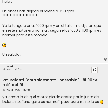
n
hola ,
s
a
j
Entonces has dejado el ralenti a 750 rpm
e
!!!!!!!!!!!!!!!!!!!!!!!!
Yo lo tengo a unas 1000 rpm y en el taller me dijeron que
en este motor era normal , segun ellos 1000 / 1100 rpm es
normal para este modelo.....
Un saludo .
Dhusuf
Vicioso del foro
Re: Ralentí "establemente-inestable" 1.8i 90cv
mk1 del 91
M
26 Jul 2009 15:29
e
n
ya, como lo de q el motor pierda aceite por la junta de
s
balancines "una gota es normal". pues para mi no lo es
a
j