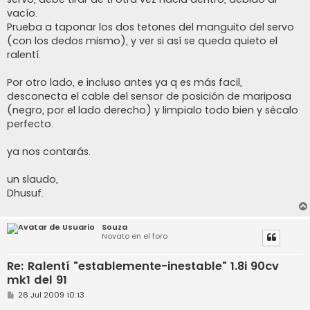
vacío.
Prueba a taponar los dos tetones del manguito del servo
(con los dedos mismo), y ver si así se queda quieto el
ralentí.
Por otro lado, e incluso antes ya q es más facil,
desconecta el cable del sensor de posición de mariposa
(negro, por el lado derecho) y limpialo todo bien y sécalo
perfecto.
ya nos contarás.
un slaudo,
Dhusuf.
Souza
Novato en el foro
Re: Ralentí "establemente-inestable" 1.8i 90cv
mk1 del 91
M
26 Jul 2009 10:13
e