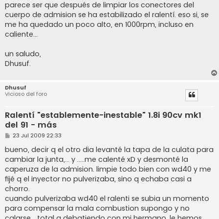
n
parece ser que después de limpiar los conectores del
s
cuerpo de admision se ha estabilizado el ralentí. eso si, se
a
j
me ha quedado un poco alto, en 1000rpm, incluso en
e
caliente...
un saludo,
Dhusuf.
Dhusuf
Vicioso del foro
Ralentí "establemente-inestable" 1.8i 90cv mk1
del 91 - más
M
23 Jul 2009 22:33
e
n
bueno, decir q el otro dia levanté la tapa de la culata para
s
cambiar la junta,... y .....me calenté xD y desmonté la
a
j
caperuza de la admision. limpie todo bien con wd40 y me
e
fijé q el inyector no pulverizaba, sino q echaba casi a
chorro.
cuando pulverizaba wd40 el ralenti se subia un momento
para compensar la mala combustion supongo y no
calarse... total q debatiendo con mi hermano, le hemos