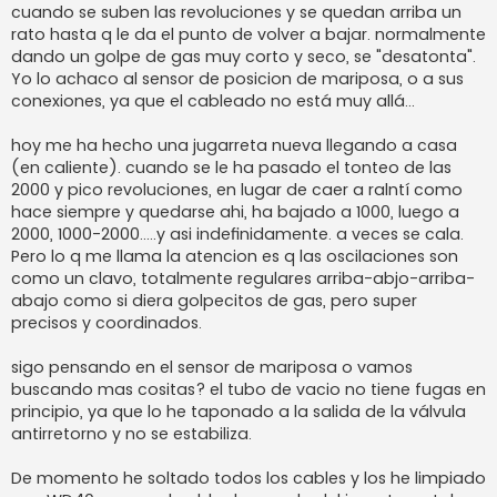
s
cuando se suben las revoluciones y se quedan arriba un
a
j
rato hasta q le da el punto de volver a bajar. normalmente
e
dando un golpe de gas muy corto y seco, se "desatonta".
Yo lo achaco al sensor de posicion de mariposa, o a sus
conexiones, ya que el cableado no está muy allá...
hoy me ha hecho una jugarreta nueva llegando a casa
(en caliente). cuando se le ha pasado el tonteo de las
2000 y pico revoluciones, en lugar de caer a ralntí como
hace siempre y quedarse ahi, ha bajado a 1000, luego a
2000, 1000-2000.....y asi indefinidamente. a veces se cala.
Pero lo q me llama la atencion es q las oscilaciones son
como un clavo, totalmente regulares arriba-abjo-arriba-
abajo como si diera golpecitos de gas, pero super
precisos y coordinados.
sigo pensando en el sensor de mariposa o vamos
buscando mas cositas? el tubo de vacio no tiene fugas en
principio, ya que lo he taponado a la salida de la válvula
antirretorno y no se estabiliza.
De momento he soltado todos los cables y los he limpiado