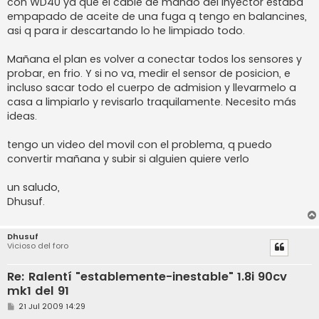
con WD40 ya que el cable de mando del inyector estaba
empapado de aceite de una fuga q tengo en balancines,
asi q para ir descartando lo he limpiado todo.
Mañana el plan es volver a conectar todos los sensores y
probar, en frio. Y si no va, medir el sensor de posicion, e
incluso sacar todo el cuerpo de admision y llevarmelo a
casa a limpiarlo y revisarlo traquilamente. Necesito más
ideas.
tengo un video del movil con el problema, q puedo
convertir mañana y subir si alguien quiere verlo
un saludo,
Dhusuf.
Dhusuf
Vicioso del foro
Re: Ralentí "establemente-inestable" 1.8i 90cv
mk1 del 91
M
21 Jul 2009 14:29
e