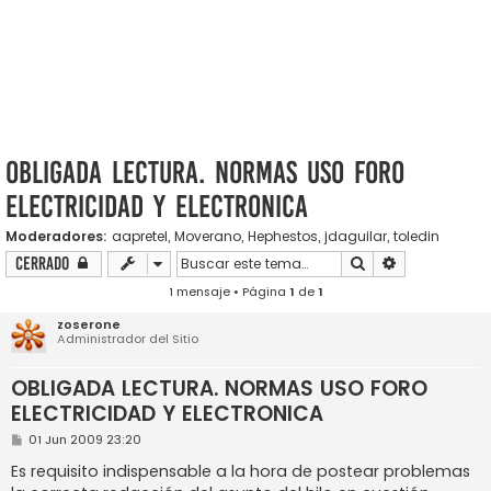
OBLIGADA LECTURA. NORMAS USO FORO
ELECTRICIDAD Y ELECTRONICA
Moderadores:
aapretel
,
Moverano
,
Hephestos
,
jdaguilar
,
toledin
Buscar
Búsqueda ava
Cerrado
1 mensaje • Página
1
de
1
zoserone
Administrador del Sitio
OBLIGADA LECTURA. NORMAS USO FORO
ELECTRICIDAD Y ELECTRONICA
M
01 Jun 2009 23:20
e
n
Es requisito indispensable a la hora de postear problemas
s