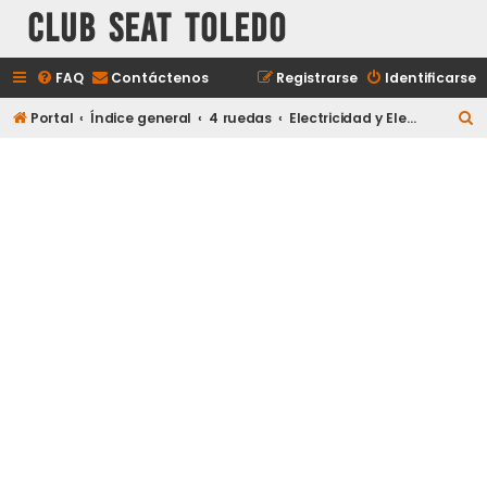
Club Seat Toledo
FAQ
Contáctenos
Registrarse
Identificarse
B
Portal
Índice general
4 ruedas
Electricidad y Electrónica
u
s
c
a
r