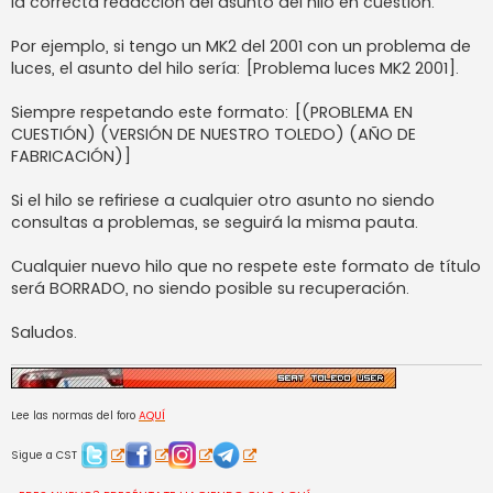
la correcta redacción del asunto del hilo en cuestión.
a
j
e
Por ejemplo, si tengo un MK2 del 2001 con un problema de
luces, el asunto del hilo sería: [Problema luces MK2 2001].
Siempre respetando este formato: [(PROBLEMA EN
CUESTIÓN) (VERSIÓN DE NUESTRO TOLEDO) (AÑO DE
FABRICACIÓN)]
Si el hilo se refiriese a cualquier otro asunto no siendo
consultas a problemas, se seguirá la misma pauta.
Cualquier nuevo hilo que no respete este formato de título
será BORRADO, no siendo posible su recuperación.
Saludos.
Lee las normas del foro
AQUÍ
Sigue a CST