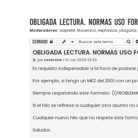
OBLIGADA LECTURA. NORMAS USO FOR
Moderadores:
aapretel
,
Moverano
,
Hephestos
,
jdaguilar
Bus
Cerrado
OBLIGADA LECTURA. NORMAS USO F
M
por
zoserone
»
01 Jun 2009 23:20
e
n
Es requisito indispensable a la hora de postear
s
a
j
Por ejemplo, si tengo un MK2 del 2001 con un pr
e
Siempre respetando este formato: [(PROBLEM
Si el hilo se refiriese a cualquier otro asunto 
Cualquier nuevo hilo que no respete este forma
Saludos.