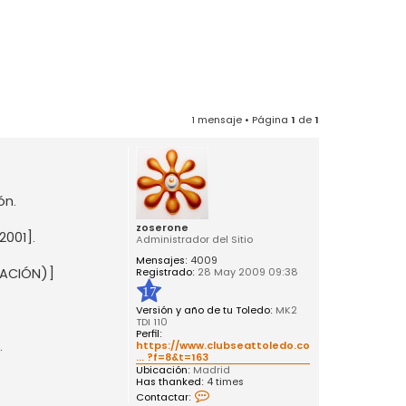
1 mensaje • Página
1
de
1
ón.
zoserone
2001].
Administrador del Sitio
Mensajes:
4009
Registrado:
28 May 2009 09:38
CACIÓN)]
17
Versión y año de tu Toledo:
MK2
TDI 110
Perfil:
.
https://www.clubseattoledo.com/foro/vie
... ?f=8&t=163
Ubicación:
Madrid
Has thanked:
4 times
C
Contactar:
o