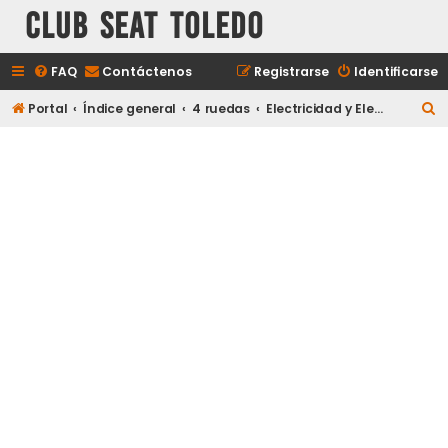
Club Seat Toledo
FAQ
Contáctenos
Registrarse
Identificarse
B
Portal
Índice general
4 ruedas
Electricidad y Electrónica
u
s
c
a
r