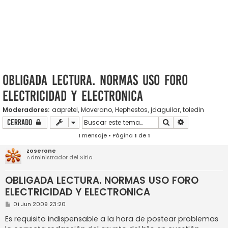
OBLIGADA LECTURA. NORMAS USO FORO
ELECTRICIDAD Y ELECTRONICA
Moderadores:
aapretel
,
Moverano
,
Hephestos
,
jdaguilar
,
toledin
Buscar
Búsqueda ava
Cerrado
1 mensaje • Página
1
de
1
zoserone
Administrador del Sitio
OBLIGADA LECTURA. NORMAS USO FORO
ELECTRICIDAD Y ELECTRONICA
M
01 Jun 2009 23:20
e
n
Es requisito indispensable a la hora de postear problemas
s