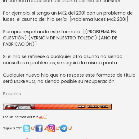
la correcta redacción del asunto del hilo en cuestión.
a
j
e
Por ejemplo, si tengo un MK2 del 2001 con un problema de
luces, el asunto del hilo sería: [Problema luces MK2 2001].
Siempre respetando este formato: [(PROBLEMA EN
CUESTIÓN) (VERSIÓN DE NUESTRO TOLEDO) (AÑO DE
FABRICACIÓN)]
Si el hilo se refiriese a cualquier otro asunto no siendo
consultas a problemas, se seguirá la misma pauta.
Cualquier nuevo hilo que no respete este formato de título
será BORRADO, no siendo posible su recuperación.
Saludos.
Lee las normas del foro
AQUÍ
Sigue a CST