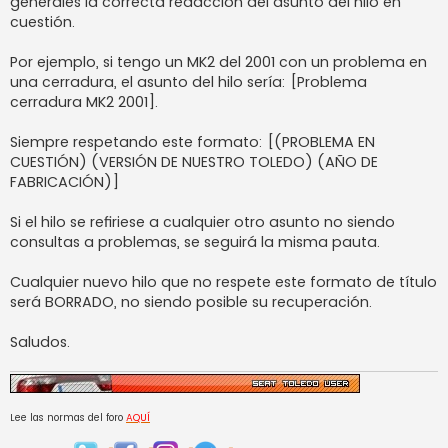
generales la correcta redacción del asunto del hilo en
a
j
cuestión.
e
Por ejemplo, si tengo un MK2 del 2001 con un problema en
una cerradura, el asunto del hilo sería: [Problema
cerradura MK2 2001].
Siempre respetando este formato: [(PROBLEMA EN
CUESTIÓN) (VERSIÓN DE NUESTRO TOLEDO) (AÑO DE
FABRICACIÓN)]
Si el hilo se refiriese a cualquier otro asunto no siendo
consultas a problemas, se seguirá la misma pauta.
Cualquier nuevo hilo que no respete este formato de título
será BORRADO, no siendo posible su recuperación.
Saludos.
Lee las normas del foro
AQUÍ