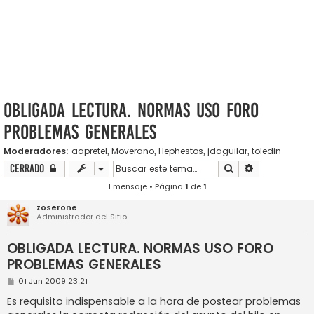
OBLIGADA LECTURA. NORMAS USO FORO
PROBLEMAS GENERALES
Moderadores:
aapretel
,
Moverano
,
Hephestos
,
jdaguilar
,
toledin
Buscar
Búsqueda ava
Cerrado
1 mensaje • Página
1
de
1
zoserone
Administrador del Sitio
OBLIGADA LECTURA. NORMAS USO FORO
PROBLEMAS GENERALES
M
01 Jun 2009 23:21
e
n
Es requisito indispensable a la hora de postear problemas
s