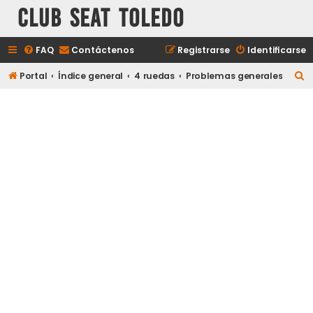
Club Seat Toledo
FAQ
Contáctenos
Registrarse
Identificarse
B
Portal
Índice general
4 ruedas
Problemas generales
u
s
c
a
r