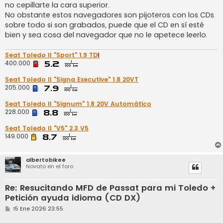
no cepillarte la cara superior.
No obstante estos navegadores son pijoteros con los CDs
sobre todo si son grabados, puede que el CD en sí esté
bien y sea cosa del navegador que no le apetece leerlo.
Seat Toledo II "Sport" 1.9 TD
I
400.000
Seat Toledo II "Signa Executive" 1.8 20VT
205.000
Seat Toledo II "Signum" 1.8 20V Automático
228.000
Seat Toledo II "V5" 2.3 V5
149.000
albertobikee
Novato en el foro
Re: Resucitando MFD de Passat para mi Toledo +
Petición ayuda idioma (CD DX)
M
15 Ene 2026 23:55
e
n