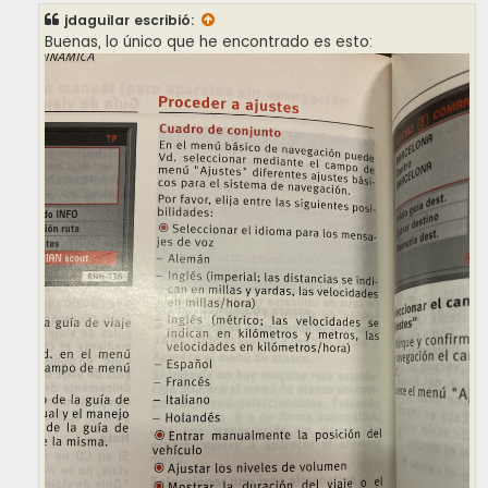
s
jdaguilar
escribió:
a
j
Buenas, lo único que he encontrado es esto:
e