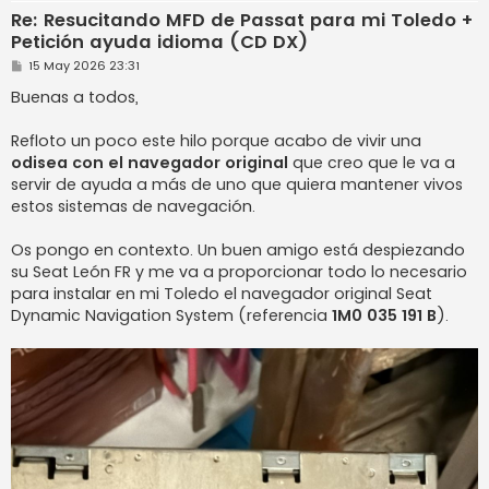
Re: Resucitando MFD de Passat para mi Toledo +
Petición ayuda idioma (CD DX)
M
15 May 2026 23:31
e
n
Buenas a todos,
s
a
j
Refloto un poco este hilo porque acabo de vivir una
e
odisea con el navegador original
que creo que le va a
servir de ayuda a más de uno que quiera mantener vivos
estos sistemas de navegación.
Os pongo en contexto. Un buen amigo está despiezando
su Seat León FR y me va a proporcionar todo lo necesario
para instalar en mi Toledo el navegador original Seat
Dynamic Navigation System (referencia
1M0 035 191 B
).