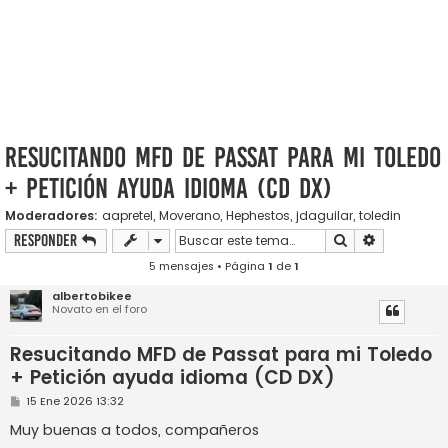
Resucitando MFD de Passat para mi Toledo
+ Petición ayuda idioma (CD DX)
Moderadores:
aapretel
,
Moverano
,
Hephestos
,
jdaguilar
,
toledin
Buscar
Búsqueda a
Responder
5 mensajes • Página
1
de
1
albertobikee
Novato en el foro
Resucitando MFD de Passat para mi Toledo
+ Petición ayuda idioma (CD DX)
M
15 Ene 2026 13:32
e
n
Muy buenas a todos, compañeros
s