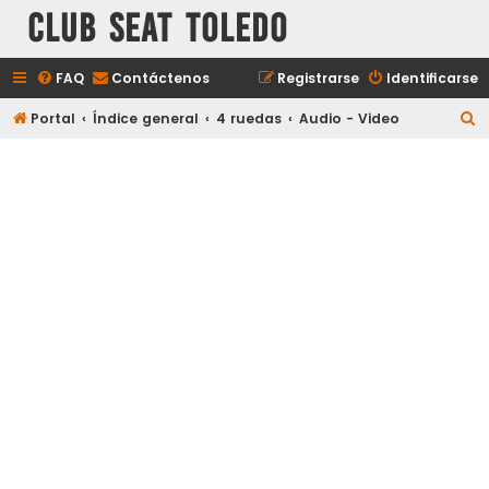
Club Seat Toledo
FAQ
Contáctenos
Registrarse
Identificarse
B
Portal
Índice general
4 ruedas
Audio - Video
u
s
c
a
r