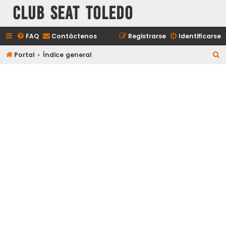
Club Seat Toledo
FAQ
Contáctenos
Registrarse
Identificarse
B
Portal
Índice general
u
s
c
a
r