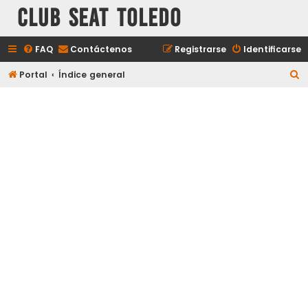
Club Seat Toledo
FAQ
Contáctenos
Registrarse
Identificarse
B
Portal
Índice general
u
s
c
a
r