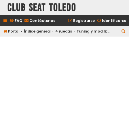
Club Seat Toledo
FAQ
Contáctenos
Registrarse
Identificarse
B
Portal
Índice general
4 ruedas
Tuning y modificaciones
u
s
c
a
r