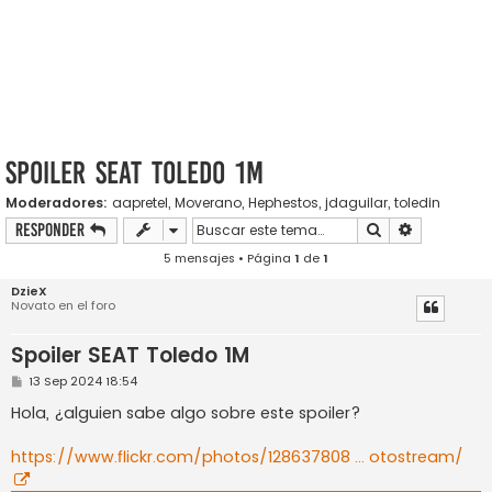
Spoiler SEAT Toledo 1M
Moderadores:
aapretel
,
Moverano
,
Hephestos
,
jdaguilar
,
toledin
Buscar
Búsqueda a
Responder
5 mensajes • Página
1
de
1
DzieX
Novato en el foro
Spoiler SEAT Toledo 1M
M
13 Sep 2024 18:54
e
n
Hola, ¿alguien sabe algo sobre este spoiler?
s
a
j
https://www.flickr.com/photos/128637808 ... otostream/
e