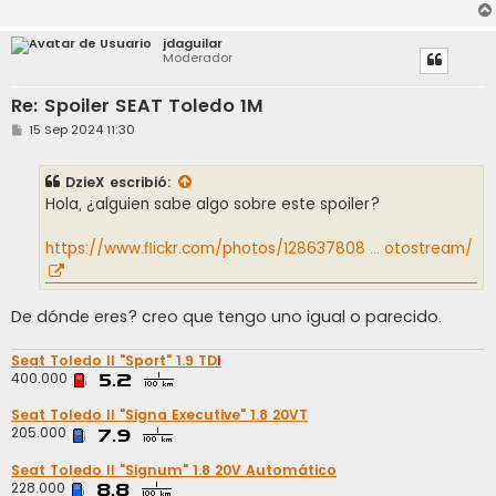
jdaguilar
Moderador
Re: Spoiler SEAT Toledo 1M
M
15 Sep 2024 11:30
e
n
s
DzieX
escribió:
a
j
Hola, ¿alguien sabe algo sobre este spoiler?
e
https://www.flickr.com/photos/128637808 ... otostream/
De dónde eres? creo que tengo uno igual o parecido.
Seat Toledo II "Sport" 1.9 TD
I
400.000
Seat Toledo II "Signa Executive" 1.8 20VT
205.000
Seat Toledo II "Signum" 1.8 20V Automático
228.000