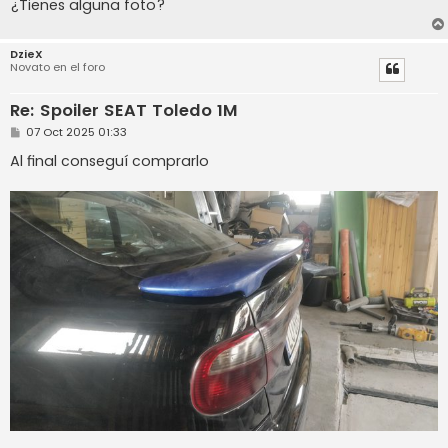
¿Tienes alguna foto?
DzieX
Novato en el foro
Re: Spoiler SEAT Toledo 1M
M
07 Oct 2025 01:33
e
n
Al final conseguí comprarlo
s
a
j
e