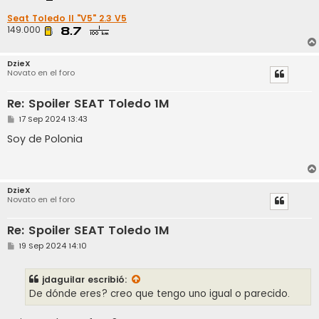
Seat Toledo II "V5" 2.3 V5
149.000
DzieX
Novato en el foro
Re: Spoiler SEAT Toledo 1M
M
17 Sep 2024 13:43
e
n
Soy de Polonia
s
a
j
e
DzieX
Novato en el foro
Re: Spoiler SEAT Toledo 1M
M
19 Sep 2024 14:10
e
n
s
jdaguilar
escribió:
a
j
De dónde eres? creo que tengo uno igual o parecido.
e