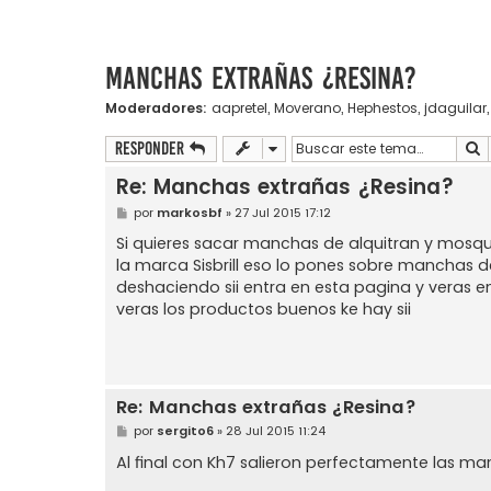
Manchas extrañas ¿Resina?
Moderadores:
aapretel
,
Moverano
,
Hephestos
,
jdaguilar
B
Responder
Re: Manchas extrañas ¿Resina?
M
por
markosbf
»
27 Jul 2015 17:12
e
n
Si quieres sacar manchas de alquitran y mosqu
s
la marca Sisbrill eso lo pones sobre manchas d
a
j
deshaciendo sii entra en esta pagina y veras e
e
veras los productos buenos ke hay sii
Re: Manchas extrañas ¿Resina?
M
por
sergito6
»
28 Jul 2015 11:24
e
n
Al final con Kh7 salieron perfectamente las man
s
a