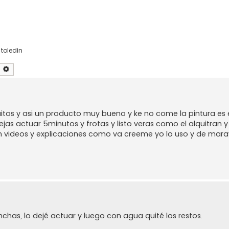
,
toledin
uscar
Búsqueda avanzada
itos y asi un producto muy bueno y ke no come la pintura es 
ejas actuar 5minutos y frotas y listo veras como el alquitran
n videos y explicaciones como va creeme yo lo uso y de maravil
chas, lo dejé actuar y luego con agua quité los restos.