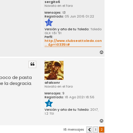
sergito6
Novato en el foro
Mensajes:
13
Registrado:
05 Jun 2015 01:22
11
Versión y año de tu Toledo:
Toledo
GLX 1.8i '91
Perfil:
http://www.clubseattoledo.com/foro/view
... &p=103351#
A
r
r
i
b
n poco de pasta
a
afalconr
e la desgracia.
Novato en el foro
Mensajes:
9
Registrado:
18 Ago 2021 18:56
4
Versión y año de tu Toledo:
2017,
1.2 TSI
A
r
18 mensajes
1
2
Anterior
r