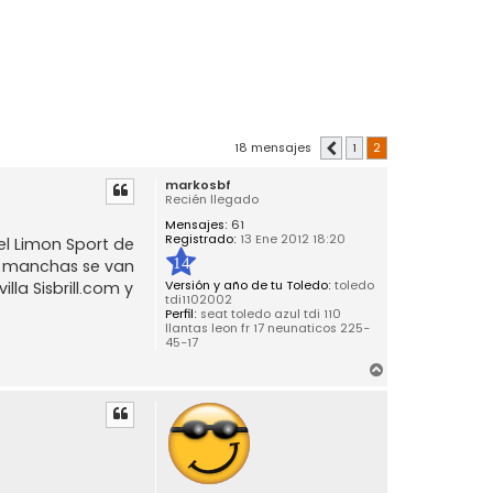
18 mensajes
1
2
Anterior
markosbf
Recién llegado
Mensajes:
61
Registrado:
13 Ene 2012 18:20
el Limon Sport de
14
 y manchas se van
Versión y año de tu Toledo:
toledo
la Sisbrill.com y
tdi1102002
Perfil:
seat toledo azul tdi 110
llantas leon fr 17 neunaticos 225-
45-17
A
r
r
i
b
a