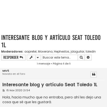
Interesante blog y artículo Seat Toledo
1L
Moderadores:
aapretel
,
Moverano
,
Hephestos
,
jdaguilar
,
toledin
Buscar
Búsqueda a
Responder
1 mensaje • Página
1
de
1
MiV5
Novato en el foro
Interesante blog y artículo Seat Toledo 1L
M
15 Nov 2020 21:54
e
n
Hola, hacia mucho que no entraba, pero ahí les dejo una
s
cosa que sé que les gustará.
a
j