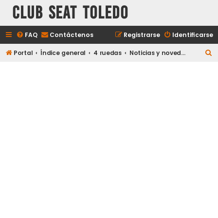
Club Seat Toledo
FAQ
Contáctenos
Registrarse
Identificarse
B
Portal
Índice general
4 ruedas
Noticias y novedades del mundo del motor
u
s
c
a
r