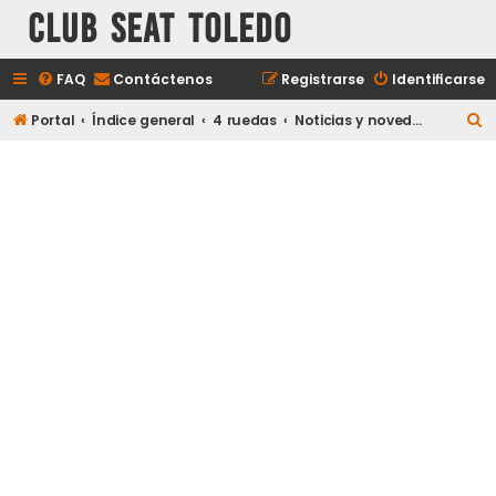
Club Seat Toledo
FAQ
Contáctenos
Registrarse
Identificarse
B
Portal
Índice general
4 ruedas
Noticias y novedades del mundo del motor
u
s
c
a
r