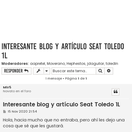
Interesante blog y artículo Seat Toledo
1L
Moderadores:
aapretel
,
Moverano
,
Hephestos
,
jdaguilar
,
toledin
Buscar
Búsqueda a
Responder
1 mensaje • Página
1
de
1
MiV5
Novato en el foro
Interesante blog y artículo Seat Toledo 1L
M
15 Nov 2020 21:54
e
n
Hola, hacia mucho que no entraba, pero ahí les dejo una
s
cosa que sé que les gustará.
a
j