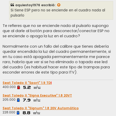
s
aquiestoy1976
escribió:
a
j
Si tiene ESP pero no se enciende en el cuadro nada al
e
pulsarlo
Te refieres que no se enciende nada al pulsarlo supongo
que al darle al botón para desconectar/conectar ESP no
se enciende o apaga la luz en el cuadro?
Normalmente con un fallo del calibre que tienes debería
quedar encendida la luz del cuadro permanentemente, si
en tu caso está apagada permanentemente me parece
raro, habría que ver si se ha eliminado o tapado ese led
del cuadro (es habitual hacer este tipo de trampas para
esconder errores de este tipo para ITV).
Seat Toledo II "Sport" 1.9 TD
I
400.000
Seat Toledo II "Signa Executive" 1.8 20VT
205.000
Seat Toledo II "Signum" 1.8 20V Automático
228.000