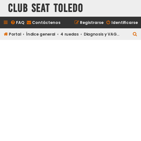
Club Seat Toledo
FAQ
Contáctenos
Registrarse
Identificarse
B
Portal
Índice general
4 ruedas
Diagnosis y VAG-COM
u
s
c
a
r