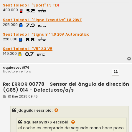
Seat Toledo II "Sport" 1.9 TD
I
400.000
Seat Toledo II "Signa Executive" 1.8 20VT
205.000
Seat Toledo II "Signum" 1.8 20V Automático
228.000
Seat Toledo II "V5" 2.3 V5
149.000
aquiestoy1976
Novato en el foro
Re: ERROR 00778 - Sensor del ángulo de dirección
(G85) 014 - Defectuoso/a/s
M
10 Ene 2025 09:45
e
n
s
jdaguilar
escribió:
a
j
e
aquiestoy1976
escribió:
el coche es comprado de segunda mano hace poco,