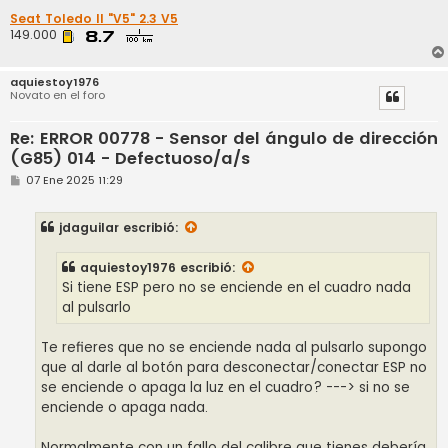
Seat Toledo II "V5" 2.3 V5
149.000
aquiestoy1976
Novato en el foro
Re: ERROR 00778 - Sensor del ángulo de dirección
(G85) 014 - Defectuoso/a/s
M
07 Ene 2025 11:29
e
n
s
jdaguilar
escribió:
a
j
e
aquiestoy1976
escribió:
Si tiene ESP pero no se enciende en el cuadro nada
al pulsarlo
Te refieres que no se enciende nada al pulsarlo supongo
que al darle al botón para desconectar/conectar ESP no
se enciende o apaga la luz en el cuadro? ---> si no se
enciende o apaga nada.
Normalmente con un fallo del calibre que tienes debería