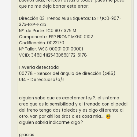
buenos dias, felices fiestas a todos, pues me pasa
que no me deja borrar este error:
Dirección 03: Frenos ABS Etiquetas: EST\1C0-907-
37x-ESP-F.clb
N°. de Parte: 1C0 907 379 M
Componente: ESP FRONT MK60 0102
Codificación: 0023170
Nº Taller: WSC 00001 001 00001
VCID: 346D4112543B66EF72-5178
1 Avería detectada:
00778 - Sensor del ángulo de dirección (G85)
014 - Defectuoso/a/s
alguien sabe que es exactamente¿?, el sintoma
creo que es la sensibilidad y el frenado con el pedal
del freno tengo dos toledos y es algo diferente al
otro, van por ahi los tiros o es cosa mia....
alguien sabria indicarme algo?
gracias