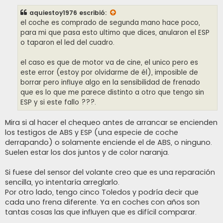
n
s
aquiestoy1976
escribió:
a
j
el coche es comprado de segunda mano hace poco,
e
para mi que pasa esto ultimo que dices, anularon el ESP
o taparon el led del cuadro.
el caso es que de motor va de cine, el unico pero es
este error (estoy por olvidarme de él), imposible de
borrar pero influye algo en la sensibilidad de frenado
que es lo que me parece distinto a otro que tengo sin
ESP y si este fallo ???.
Mira si al hacer el chequeo antes de arrancar se encienden
los testigos de ABS y ESP (una especie de coche
derrapando) o solamente enciende el de ABS, o ninguno.
Suelen estar los dos juntos y de color naranja.
Si fuese del sensor del volante creo que es una reparación
sencilla, yo intentaría arreglarlo.
Por otro lado, tengo cinco Toledos y podría decir que
cada uno frena diferente. Ya en coches con años son
tantas cosas las que influyen que es difícil comparar.