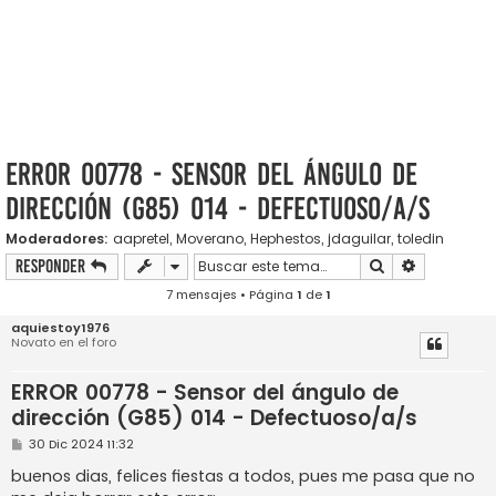
ERROR 00778 - Sensor del ángulo de
dirección (G85) 014 - Defectuoso/a/s
Moderadores:
aapretel
,
Moverano
,
Hephestos
,
jdaguilar
,
toledin
Buscar
Búsqueda a
Responder
7 mensajes • Página
1
de
1
aquiestoy1976
Novato en el foro
ERROR 00778 - Sensor del ángulo de
dirección (G85) 014 - Defectuoso/a/s
M
30 Dic 2024 11:32
e
n
buenos dias, felices fiestas a todos, pues me pasa que no
s