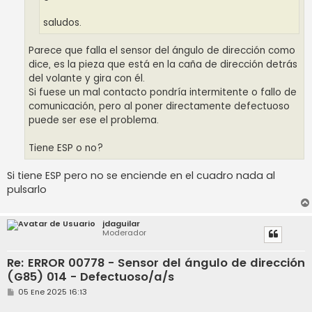
saludos.
Parece que falla el sensor del ángulo de dirección como
dice, es la pieza que está en la caña de dirección detrás
del volante y gira con él.
Si fuese un mal contacto pondría intermitente o fallo de
comunicación, pero al poner directamente defectuoso
puede ser ese el problema.
Tiene ESP o no?
Si tiene ESP pero no se enciende en el cuadro nada al
pulsarlo
jdaguilar
Moderador
Re: ERROR 00778 - Sensor del ángulo de dirección
(G85) 014 - Defectuoso/a/s
M
05 Ene 2025 16:13
e
n