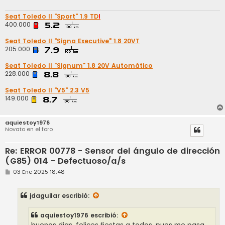
Seat Toledo II "Sport" 1.9 TD
I
400.000
Seat Toledo II "Signa Executive" 1.8 20VT
205.000
Seat Toledo II "Signum" 1.8 20V Automático
228.000
Seat Toledo II "V5" 2.3 V5
149.000
aquiestoy1976
Novato en el foro
Re: ERROR 00778 - Sensor del ángulo de dirección
(G85) 014 - Defectuoso/a/s
M
03 Ene 2025 18:48
e
n
s
jdaguilar
escribió:
a
j
e
aquiestoy1976
escribió: