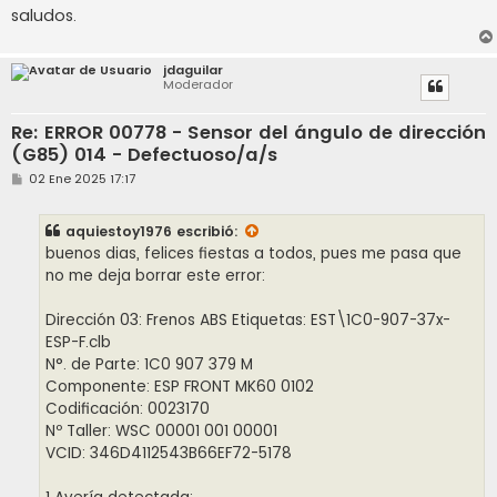
saludos.
jdaguilar
Moderador
Re: ERROR 00778 - Sensor del ángulo de dirección
(G85) 014 - Defectuoso/a/s
M
02 Ene 2025 17:17
e
n
s
aquiestoy1976
escribió:
a
j
buenos dias, felices fiestas a todos, pues me pasa que
e
no me deja borrar este error:
Dirección 03: Frenos ABS Etiquetas: EST\1C0-907-37x-
ESP-F.clb
N°. de Parte: 1C0 907 379 M
Componente: ESP FRONT MK60 0102
Codificación: 0023170
Nº Taller: WSC 00001 001 00001
VCID: 346D4112543B66EF72-5178