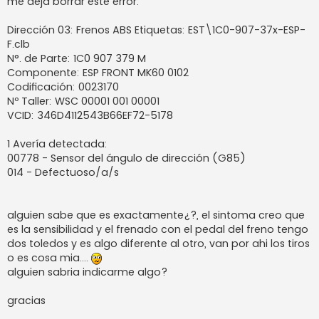
me deja borrar este error:
a
j
e
Dirección 03: Frenos ABS Etiquetas: EST\1C0-907-37x-ESP-
F.clb
N°. de Parte: 1C0 907 379 M
Componente: ESP FRONT MK60 0102
Codificación: 0023170
Nº Taller: WSC 00001 001 00001
VCID: 346D4112543B66EF72-5178
1 Avería detectada:
00778 - Sensor del ángulo de dirección (G85)
014 - Defectuoso/a/s
alguien sabe que es exactamente¿?, el sintoma creo que
es la sensibilidad y el frenado con el pedal del freno tengo
dos toledos y es algo diferente al otro, van por ahi los tiros
o es cosa mia....
alguien sabria indicarme algo?
gracias