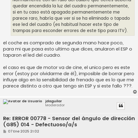
quedar encendida la luz del cuadro permanentemente,
si en tu caso está apagada permanentemente me
parece raro, habría que ver si se ha eliminado o tapado
ese led del cuadro (es habitual hacer este tipo de
trampas para esconder errores de este tipo para ITV).
el coche es comprado de segunda mano hace poco,
para mi que pasa esto ultimo que dices, anularon el ESP o
taparon el led del cuadro.
el caso es que de motor va de cine, el unico pero es este
error (estoy por olvidarme de él), imposible de borrar pero
influye algo en la sensibilidad de frenado que es lo que me
parece distinto a otro que tengo sin ESP y si este fallo ???.
jdaguilar
Moderador
Re: ERROR 00778 - Sensor del ángulo de dirección
(G85) 014 - Defectuoso/a/s
M
07 Ene 2025 21:02
e