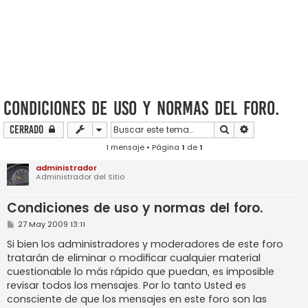
Condiciones de uso y normas del foro.
Buscar
Búsqueda ava
Cerrado
1 mensaje • Página
1
de
1
administrador
Administrador del Sitio
Condiciones de uso y normas del foro.
M
27 May 2009 13:11
e
n
Si bien los administradores y moderadores de este foro
s
tratarán de eliminar o modificar cualquier material
a
j
cuestionable lo más rápido que puedan, es imposible
e
revisar todos los mensajes. Por lo tanto Usted es
consciente de que los mensajes en este foro son las