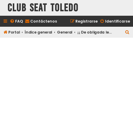
Club Seat Toledo
FAQ
Contáctenos
Registrarse
Identificarse
B
Portal
Índice general
General
¡¡ De obligada lectura a todos los nuevos usuarios !!
u
s
c
a
r