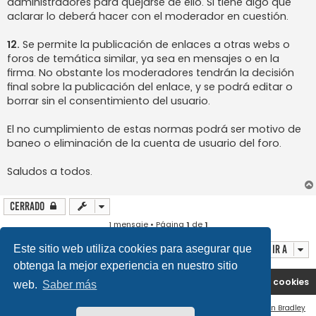
administradores para quejarse de ello. Si tiene algo que
aclarar lo deberá hacer con el moderador en cuestión.
12.
Se permite la publicación de enlaces a otras webs o
foros de temática similar, ya sea en mensajes o en la
firma. No obstante los moderadores tendrán la decisión
final sobre la publicación del enlace, y se podrá editar o
borrar sin el consentimiento del usuario.
El no cumplimiento de estas normas podrá ser motivo de
baneo o eliminación de la cuenta de usuario del foro.
Saludos a todos.
Cerrado
1 mensaje • Página
1
de
1
Ir a
Este sitio web utiliza cookies para asegurar que
obtenga la mejor experiencia en nuestro sitio
Portal
Índice general
Contáctenos
Borrar cookies
web.
Saber más
Flat Style by
Ian Bradley