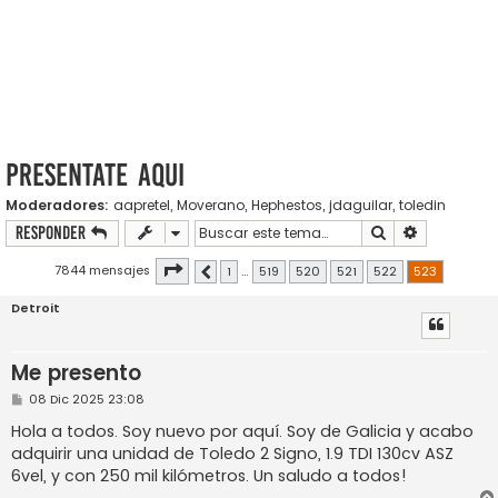
PRESENTATE AQUI
Moderadores:
aapretel
,
Moverano
,
Hephestos
,
jdaguilar
,
toledin
Buscar
Búsqueda a
Responder
Página
523
de
523
7844 mensajes
1
…
519
520
521
522
523
Anterior
Detroit
Me presento
M
08 Dic 2025 23:08
e
n
Hola a todos. Soy nuevo por aquí. Soy de Galicia y acabo
s
adquirir una unidad de Toledo 2 Signo, 1.9 TDI 130cv ASZ
a
j
6vel, y con 250 mil kilómetros. Un saludo a todos!
e