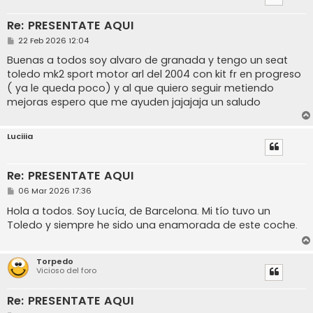
Re: PRESENTATE AQUI
M
22 Feb 2026 12:04
e
n
Buenas a todos soy alvaro de granada y tengo un seat
s
toledo mk2 sport motor arl del 2004 con kit fr en progreso
a
j
( ya le queda poco) y al que quiero seguir metiendo
e
mejoras espero que me ayuden jajajaja un saludo
Luciiia
Re: PRESENTATE AQUI
M
06 Mar 2026 17:36
e
n
Hola a todos. Soy Lucía, de Barcelona. Mi tío tuvo un
s
Toledo y siempre he sido una enamorada de este coche.
a
j
e
Torpedo
Vicioso del foro
Re: PRESENTATE AQUI