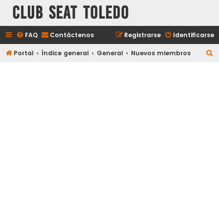
Club Seat Toledo
FAQ
Contáctenos
Registrarse
Identificarse
B
Portal
Índice general
General
Nuevos miembros
u
s
c
a
r