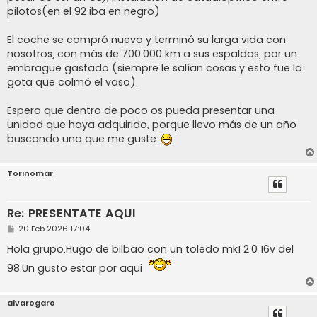
pilotos(en el 92 iba en negro)
El coche se compró nuevo y terminó su larga vida con
nosotros, con más de 700.000 km a sus espaldas, por un
embrague gastado (siempre le salían cosas y esto fue la
gota que colmó el vaso).
Espero que dentro de poco os pueda presentar una
unidad que haya adquirido, porque llevo más de un año
buscando una que me guste.
Torinomar
Re: PRESENTATE AQUI
M
20 Feb 2026 17:04
e
n
Hola grupo.Hugo de bilbao con un toledo mk1 2.0 16v del
s
a
98.Un gusto estar por aqui
j
e
alvarogaro