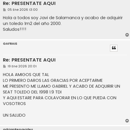
Re: PRESENTATE AQUI
M
05 Ene 2026 13:00
e
n
Hola a todos soy Javi de Salamanca y acabo de adquirir
s
un toledo 1m2 del año 2000.
a
j
Saludos!!!!
e
GAFRAIS
Re: PRESENTATE AQUI
M
19 Ene 2026 20:01
e
n
HOLA AMIGOS QUE TAL
s
LO PRIMERO DAROS LAS GRACIAS POR ACEPTARME
a
j
ME PRESENTO ME LLAMO GABRIEL Y ACABO DE ADQUIRIR UN
e
SEAT TOLEDO DEL 1998 1.9 TDI
Y AQUI ESTARE PARA COLAVORAR EN LO QUE PUEDA CON
VOSOTROS
UN SALUDO
adrianBenavides