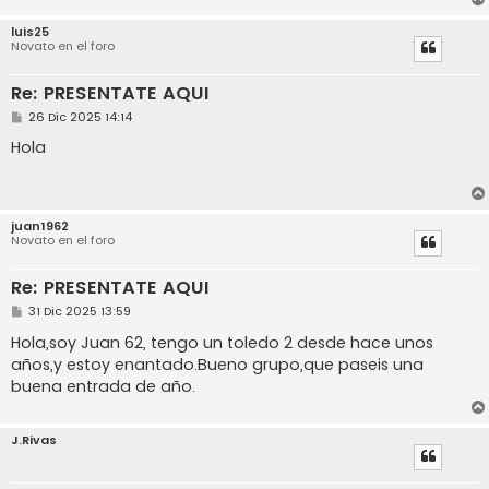
luis25
Novato en el foro
Re: PRESENTATE AQUI
M
26 Dic 2025 14:14
e
n
Hola
s
a
j
e
juan1962
Novato en el foro
Re: PRESENTATE AQUI
M
31 Dic 2025 13:59
e
n
Hola,soy Juan 62, tengo un toledo 2 desde hace unos
s
años,y estoy enantado.Bueno grupo,que paseis una
a
j
buena entrada de año.
e
J.Rivas