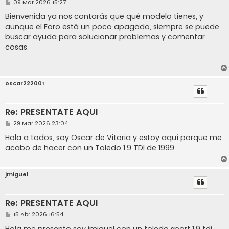
M
09 Mar 2026 15:27
e
n
Bienvenida ya nos contarás que qué modelo tienes, y
s
aunque el Foro está un poco apagado, siempre se puede
a
j
buscar ayuda para solucionar problemas y comentar
e
cosas
oscar222001
Re: PRESENTATE AQUI
M
29 Mar 2026 23:04
e
n
Hola a todos, soy Oscar de Vitoria y estoy aquí porque me
s
acabo de hacer con un Toledo 1.9 TDI de 1999.
a
j
e
jmiguel
Re: PRESENTATE AQUI
M
15 Abr 2026 16:54
e
n
Hola me presento soy jmiguel con un toledo sport 1.9 tdi