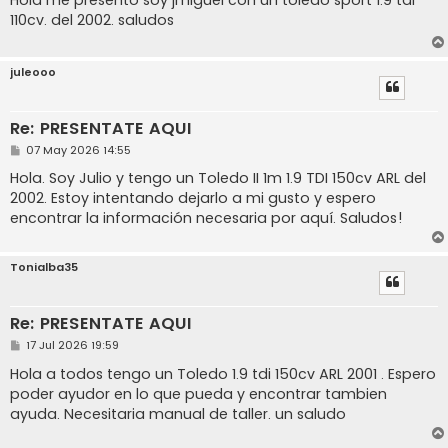
s
110cv. del 2002. saludos
a
j
e
juleooo
Re: PRESENTATE AQUI
M
07 May 2026 14:55
e
n
Hola. Soy Julio y tengo un Toledo II 1m 1.9 TDI 150cv ARL del
s
2002. Estoy intentando dejarlo a mi gusto y espero
a
j
encontrar la información necesaria por aquí. Saludos!
e
Tonialba35
Re: PRESENTATE AQUI
M
17 Jul 2026 19:59
e
n
Hola a todos tengo un Toledo 1.9 tdi 150cv ARL 2001 . Espero
s
poder ayudor en lo que pueda y encontrar tambien
a
j
ayuda. Necesitaria manual de taller. un saludo
e