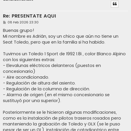
Re: PRESENTATE AQUI
M
08 Feb 2026 23:30
e
n
Buenas grupo!
s
Mi nombre es Adrián, soy un chico que aún no tiene un
a
j
Seat Toledo, pero que en la familia si ha habido.
e
Tuvimos un Toledo 1 Sport de 1992 1.8i , color Blanco Alpino
con los siguientes extras:
- Elevalunas eléctricos delanteros (puestos en
concesionario)
- Aire acondicionado.
- Regulación de altura del asiento.
- Regulación de la columna de dirección.
- Alarma de origen (en el mismo concesionario se
sustituyó por una superior).
Posteriormente se le hicieron algunas modificaciones,
como es la instalación de pilotos traseros rosados pero
manteniendo la grabación de Toledo y GLX (se le puso
pesar de ser un GL), instalación de catadioptrico entre