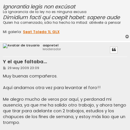
Ignorantia legis non excúsat
La ignorancia de la ley no es ninguna excusa
Dimidium facti qui coepit habet: sapere aude
Quien ha comenzado, sólo ha hecho la mitad: atrévete a pensar
Mi galería:
Seat Toledo 1L GLX
aapretel
Moderador
Y el que faltaba...
M
29 May 2009 23:09
e
n
Muy buenas compañeros.
s
a
j
Aquí andamos otra vez para levantar el foro!!
e
Me alegro mucho de veros por aquí, y perdonad mi
ausencia, ya que me ha salido otro trabajo, y ahora tengo
que tirar para adelante con 2 trabajos, estudios y los
chapuces de los fines de semana, y estoy más liao que un
trompo.