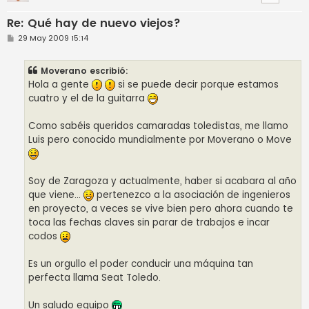
Re: Qué hay de nuevo viejos?
M
29 May 2009 15:14
e
n
s
Moverano escribió:
a
j
Hola a gente
si se puede decir porque estamos
e
cuatro y el de la guitarra
Como sabéis queridos camaradas toledistas, me llamo
Luis pero conocido mundialmente por Moverano o Move
Soy de Zaragoza y actualmente, haber si acabara al año
que viene...
pertenezco a la asociación de ingenieros
en proyecto, a veces se vive bien pero ahora cuando te
toca las fechas claves sin parar de trabajos e incar
codos
Es un orgullo el poder conducir una máquina tan
perfecta llama Seat Toledo.
Un saludo equipo