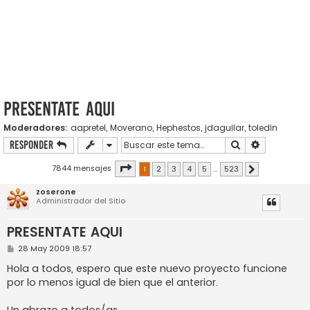
PRESENTATE AQUI
Moderadores:
aapretel
,
Moverano
,
Hephestos
,
jdaguilar
,
toledin
Buscar
Búsqueda a
Responder
Página
1
de
523
7844 mensajes
1
2
3
4
5
…
523
Siguiente
zoserone
Administrador del Sitio
PRESENTATE AQUI
M
28 May 2009 18:57
e
n
Hola a todos, espero que este nuevo proyecto funcione
s
por lo menos igual de bien que el anterior.
a
j
e
Un abrazo a todos/as.