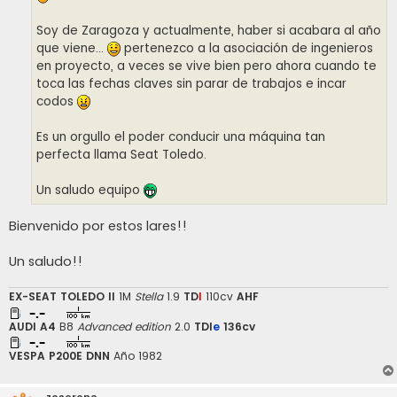
Soy de Zaragoza y actualmente, haber si acabara al año
que viene...
pertenezco a la asociación de ingenieros
en proyecto, a veces se vive bien pero ahora cuando te
toca las fechas claves sin parar de trabajos e incar
codos
Es un orgullo el poder conducir una máquina tan
perfecta llama Seat Toledo.
Un saludo equipo
Bienvenido por estos lares!!
Un saludo!!
EX-
SEAT TOLEDO II
1M
Stella
1.9
TD
I
110cv
AHF
AUDI A4
B8
Advanced edition
2.0
TDI
e
136cv
VESPA P200E DNN
Año 1982
zoserone