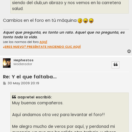
siendo del club,un abrazo y nos vemos en la carretera
salud.
Cambios en el foro en tú máquina
Aquel que pregunta, es tonto un rato. Aquel que no pregunta, es
tonto toda la vida.
Lee las normas del foro
AQUÍ
¿ERES NUEVO? PRESÉNTATE HACIENDO CLIC AQUÍ
Hephestos
Moderador
Re: Y el que faltaba...
M
30 May 2009 20:19
e
n
s
aapretel escribió:
a
j
Muy buenas compañeros.
e
Aquí andamos otra vez para levantar el foro!!
Me alegro mucho de veros por aquí, y perdonad mi