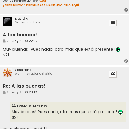
Lee las normas del foro
AQUÍ
¿ERES NUEVO? PRESÉNTATE HACIENDO CLIC AQUÍ
David R
Vicioso del foro
A las buenas!
M
31 May 2009 22:37
e
n
Muy buenas! Pues nada, otro mas que está presente!
s
S2!
a
j
e
zoserone
Administrador del Sitio
Re: A las buenas!
M
31 May 2009 23:18
e
n
s
David R escribió:
a
j
Muy buenas! Pues nada, otro mas que está presente!
e
S2!