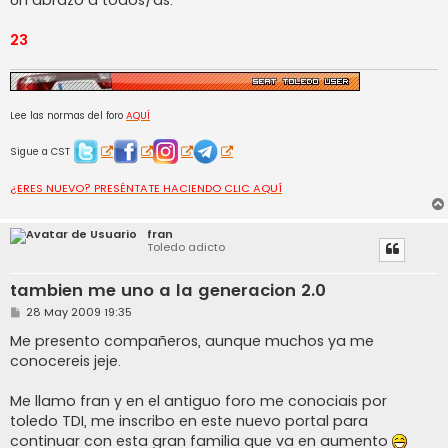
23
Lee las normas del foro
AQUÍ
Sigue a CST
¿ERES NUEVO? PRESÉNTATE HACIENDO CLIC AQUÍ
fran
Toledo adicto
tambien me uno a la generacion 2.0
M
28 May 2009 19:35
e
n
Me presento compañeros, aunque muchos ya me
s
conocereis jeje.
a
j
e
Me llamo fran y en el antiguo foro me conociais por
toledo TDI, me inscribo en este nuevo portal para
continuar con esta gran familia que va en aumento