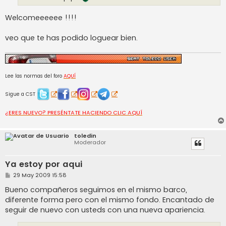
Welcomeeeeee !!!!
veo que te has podido loguear bien.
Lee las normas del foro
AQUÍ
Sigue a CST
¿ERES NUEVO? PRESÉNTATE HACIENDO CLIC AQUÍ
toledin
Moderador
Ya estoy por aqui
M
29 May 2009 15:58
e
n
Bueno compañeros seguimos en el mismo barco,
s
diferente forma pero con el mismo fondo. Encantado de
a
j
seguir de nuevo con usteds con una nueva apariencia.
e