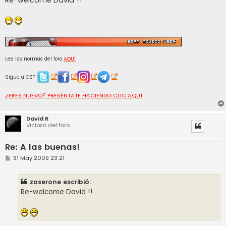
Re-welcome David !!
Lee las normas del foro
AQUÍ
Sigue a CST
¿ERES NUEVO? PRESÉNTATE HACIENDO CLIC AQUÍ
David R
Vicioso del foro
Re: A las buenas!
M
31 May 2009 23:21
e
n
s
zoserone escribió:
a
j
Re-welcome David !!
e