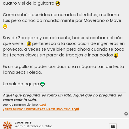
s
cuatro y el de la guitarra
a
j
e
Como sabéis queridos camaradas toledistas, me llamo
Luis pero conocido mundialmente por Moverano o Move
Soy de Zaragoza y actualmente, haber si acabara al año
que viene...
pertenezco a la asociación de ingenieros en
proyecto, a veces se vive bien pero ahora cuando te toca
las fechas claves sin parar de trabajos e incar codos
Es un orgullo el poder conducir una máquina tan perfecta
llama Seat Toledo.
Un saludo equipo
Aquel que pregunta, es tonto un rato. Aquel que no pregunta, es
tonto toda la vida.
Lee las normas del foro
AQUÍ
¿ERES NUEVO? PRESÉNTATE HACIENDO CLIC AQUÍ
zoserone
Administrador del Sitio