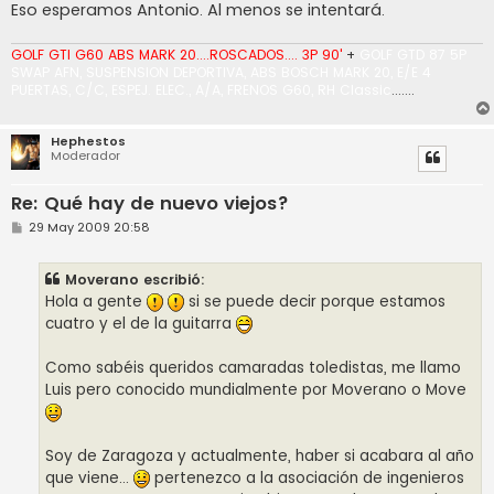
Eso esperamos Antonio. Al menos se intentará.
GOLF GTI G60 ABS MARK 20....ROSCADOS.... 3P 90'
+
GOLF GTD 87 5P
SWAP AFN, SUSPENSION DEPORTIVA, ABS BOSCH MARK 20, E/E 4
PUERTAS, C/C, ESPEJ. ELEC., A/A, FRENOS G60, RH Classic
.......
Hephestos
Moderador
Re: Qué hay de nuevo viejos?
M
29 May 2009 20:58
e
n
s
Moverano escribió:
a
j
Hola a gente
si se puede decir porque estamos
e
cuatro y el de la guitarra
Como sabéis queridos camaradas toledistas, me llamo
Luis pero conocido mundialmente por Moverano o Move
Soy de Zaragoza y actualmente, haber si acabara al año
que viene...
pertenezco a la asociación de ingenieros