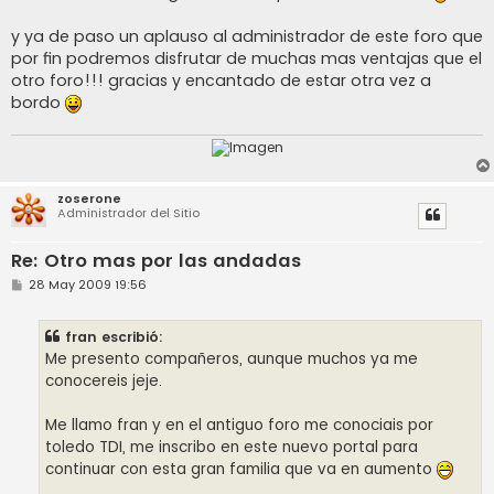
y ya de paso un aplauso al administrador de este foro que
por fin podremos disfrutar de muchas mas ventajas que el
otro foro!!! gracias y encantado de estar otra vez a
bordo
zoserone
Administrador del Sitio
Re: Otro mas por las andadas
M
28 May 2009 19:56
e
n
s
fran escribió:
a
j
Me presento compañeros, aunque muchos ya me
e
conocereis jeje.
Me llamo fran y en el antiguo foro me conociais por
toledo TDI, me inscribo en este nuevo portal para
continuar con esta gran familia que va en aumento