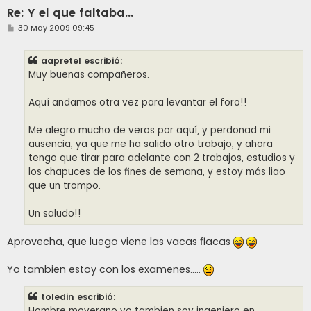
Re: Y el que faltaba...
M
30 May 2009 09:45
e
n
s
aapretel escribió:
a
j
Muy buenas compañeros.
e
Aquí andamos otra vez para levantar el foro!!
Me alegro mucho de veros por aquí, y perdonad mi
ausencia, ya que me ha salido otro trabajo, y ahora
tengo que tirar para adelante con 2 trabajos, estudios y
los chapuces de los fines de semana, y estoy más liao
que un trompo.
Un saludo!!
Aprovecha, que luego viene las vacas flacas
Yo tambien estoy con los examenes.....
toledin escribió:
Hombre moverano yo tambien soy ingeniero en