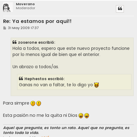
Moverano
Moderador
Re: Ya estamos por aqui!!
M
31 May 2009 17:37
e
n
s
zoserone escribió:
a
j
Hola a todos, espero que este nuevo proyecto funcione
e
por lo menos igual de bien que el anterior.
Un abrazo a todos/as.
Hephestos escribió:
Ganas no van a faltar, te lo digo yo
Para simpre
Esta pasión no me la quita ni Dios
Aquel que pregunta, es tonto un rato. Aquel que no pregunta, es
tonto toda la vida.