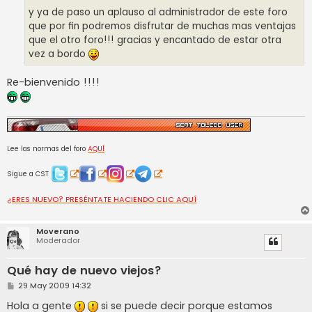
y ya de paso un aplauso al administrador de este foro
que por fin podremos disfrutar de muchas mas ventajas
que el otro foro!!! gracias y encantado de estar otra
vez a bordo
Re-bienvenido !!!!
Lee las normas del foro
AQUÍ
Sigue a CST
¿ERES NUEVO? PRESÉNTATE HACIENDO CLIC AQUÍ
Moverano
Moderador
Qué hay de nuevo viejos?
M
29 May 2009 14:32
e
n
Hola a gente
si se puede decir porque estamos