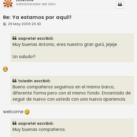
Administrador del Sitio
Re: Ya estamos por aqui!!
M
29 May 2009 23:43
e
n
s
aapretel escribió:
a
j
Muy buenas Antonio, eres nuestro gran gurú, jejeje
e
Un saludo!!
toledin escribió:
Bueno compañeros seguimos en el mismo barco,
diferente forma pero con el mismo fondo. Encantado de
seguir de nuevo con usteds con una nueva apariencia.
welcome
aapretel escribió:
Muy buenas compañeros.