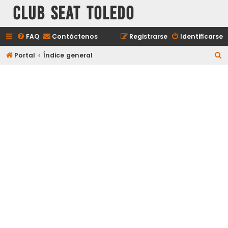
Club Seat Toledo
FAQ
Contáctenos
Registrarse
Identificarse
B
Portal
Índice general
u
s
c
a
r