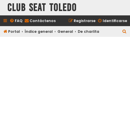
Club Seat Toledo
FAQ
Contáctenos
Registrarse
Identificarse
B
Portal
Índice general
General
De charlita
u
s
c
a
r