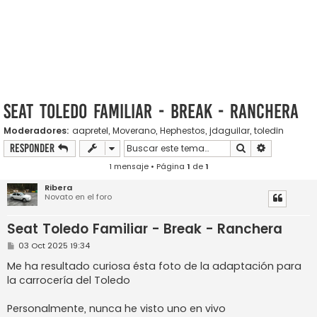
Seat Toledo Familiar - Break - Ranchera
Moderadores:
aapretel
,
Moverano
,
Hephestos
,
jdaguilar
,
toledin
Buscar
Búsqueda a
Responder
1 mensaje • Página
1
de
1
Ribera
Novato en el foro
Seat Toledo Familiar - Break - Ranchera
M
03 Oct 2025 19:34
e
n
Me ha resultado curiosa ésta foto de la adaptación para
s
la carrocería del Toledo
a
j
e
Personalmente, nunca he visto uno en vivo