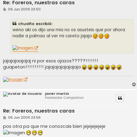
Re: Foreros, nuestras caras
M
06 Jun 2009 23:50
e
n
s
chusiño escribió:
a
j
weno aki os dijo una mia no os asusteis que por ahora
e
nadie a palmao al ver mi careto jajaja
jajajajaajajaj ni por esos ojazos?????!!!!!!!
guapeton!!!!!!!!!! jajajajajajajajaja
javier martin
Posteador Compulsivo
Re: Foreros, nuestras caras
M
06 Jun 2009 23:56
e
n
pos otra pa que me conozcais bien jejejejejeje
s
a
j