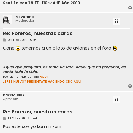
Seat Toledo 1.9 TD
I
110cv AHF Año 2000
Moverano
Moderador
Re: Foreros, nuestras caras
M
04 Feb 2010 18:16
e
n
Coñe
tenemos a un piloto de aviones en el foro
s
a
j
e
Aquel que pregunta, es tonto un rato. Aquel que no pregunta, es
tonto toda la vida.
Lee las normas del foro
AQUÍ
¿ERES NUEVO? PRESÉNTATE HACIENDO CLIC AQUÍ
bakala0804
Aprendiz
Re: Foreros, nuestras caras
M
13 Feb 2010 20:44
e
n
Pos este soy yo kon mi xurri
s