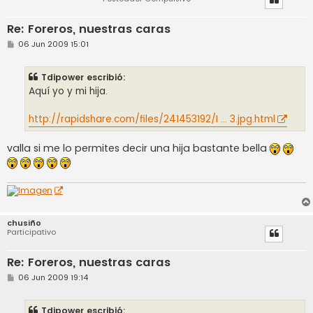
Re: Foreros, nuestras caras
M
06 Jun 2009 15:01
e
n
s
Tdipower escribió:
a
j
Aquí yo y mi hija.
e
http://rapidshare.com/files/241453192/I ... 3.jpg.html
valla si me lo permites decir una hija bastante bella
chusiño
Participativo
Re: Foreros, nuestras caras
M
06 Jun 2009 19:14
e
n
s
Tdipower escribió: