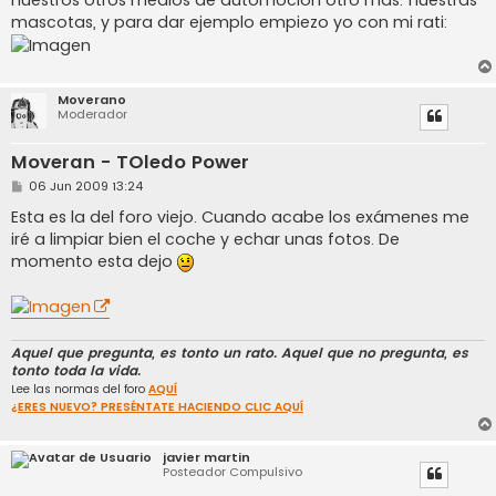
mascotas, y para dar ejemplo empiezo yo con mi rati:
Moverano
Moderador
Moveran - TOledo Power
M
06 Jun 2009 13:24
e
n
Esta es la del foro viejo. Cuando acabe los exámenes me
s
iré a limpiar bien el coche y echar unas fotos. De
a
j
momento esta dejo
e
Aquel que pregunta, es tonto un rato. Aquel que no pregunta, es
tonto toda la vida.
Lee las normas del foro
AQUÍ
¿ERES NUEVO? PRESÉNTATE HACIENDO CLIC AQUÍ
javier martin
Posteador Compulsivo