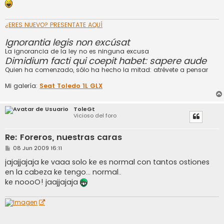
a
j
e
¿ERES NUEVO? PRESENTATE AQUÍ
Ignorantia legis non excúsat
La ignorancia de la ley no es ninguna excusa
Dimidium facti qui coepit habet: sapere aude
Quien ha comenzado, sólo ha hecho la mitad: atrévete a pensar
Mi galería:
Seat Toledo 1L GLX
ToleGt
Vicioso del foro
Re: Foreros, nuestras caras
M
08 Jun 2009 16:11
e
n
jajajjajaja ke vaaa solo ke es normal con tantos ostiones
s
en la cabeza ke tengo... normal..
a
j
ke noooO! jaajjajaja
e