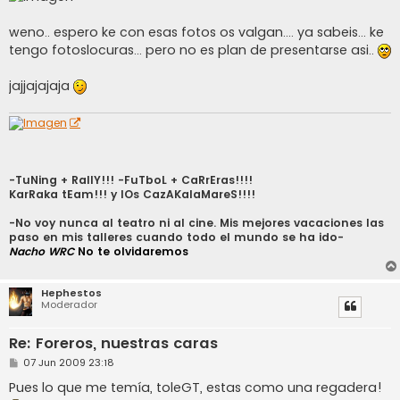
weno.. espero ke con esas fotos os valgan.... ya sabeis... ke
tengo fotoslocuras... pero no es plan de presentarse asi..
jajjajajaja
-TuNing + RallY!!! -FuTboL + CaRrEras!!!!
KarRaka tEam!!! y lOs CazAKalaMareS!!!!
-No voy nunca al teatro ni al cine. Mis mejores vacaciones las
paso en mis talleres cuando todo el mundo se ha ido-
Nacho WRC
No te olvidaremos
Hephestos
Moderador
Re: Foreros, nuestras caras
M
07 Jun 2009 23:18
e
n
Pues lo que me temía, toleGT, estas como una regadera!
s