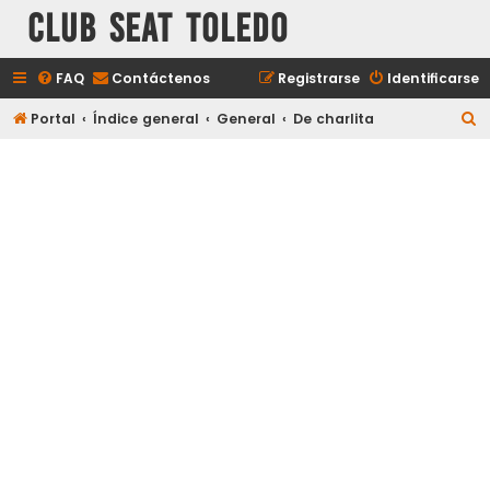
Club Seat Toledo
FAQ
Contáctenos
Registrarse
Identificarse
B
Portal
Índice general
General
De charlita
u
s
c
a
r