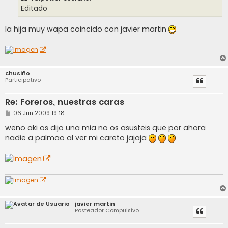
a
j
Editado
e
la hija muy wapa coincido con javier martin
chusiño
Participativo
Re: Foreros, nuestras caras
M
06 Jun 2009 19:18
e
n
weno aki os dijo una mia no os asusteis que por ahora
s
nadie a palmao al ver mi careto jajaja
a
j
e
javier martin
Posteador Compulsivo