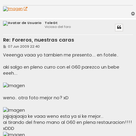
e
ToleGt
Vicioso del foro
Re: Foreros, nuestras caras
M
07 Jun 2009 22:40
e
n
Veeenga vaaa yo tambien me presento.... en fotele..
s
a
j
aki salgo en pleno curro con el G60 parezco un bebe
e
eeeh....
weno.. otra foto mejor no? xD
jajjajajaaja ke vaaa weno esta ya si ke mejor...
ai tirando del freno mano al G60 en plena restauracion!!!!
xDDD