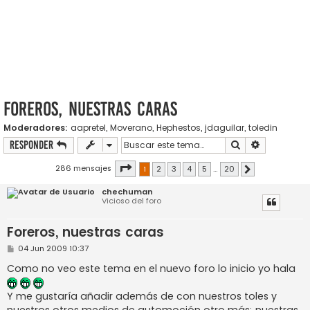
Foreros, nuestras caras
Moderadores:
aapretel
,
Moverano
,
Hephestos
,
jdaguilar
,
toledin
Buscar
Búsqueda a
Responder
Página
1
de
20
286 mensajes
1
2
3
4
5
…
20
Siguiente
chechuman
Vicioso del foro
Foreros, nuestras caras
M
04 Jun 2009 10:37
e
n
Como no veo este tema en el nuevo foro lo inicio yo hala
s
a
j
Y me gustaría añadir además de con nuestros toles y
e
nuestros otros medios de automoción otro más: nuestras