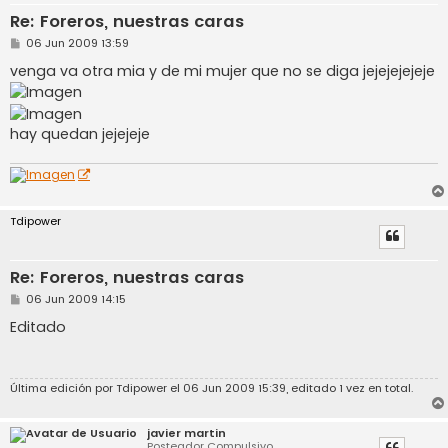
Re: Foreros, nuestras caras
M
06 Jun 2009 13:59
e
n
venga va otra mia y de mi mujer que no se diga jejejejejeje
s
a
j
e
hay quedan jejejeje
Tdipower
Re: Foreros, nuestras caras
M
06 Jun 2009 14:15
e
n
Editado
s
a
j
e
Última edición por
Tdipower
el 06 Jun 2009 15:39, editado 1 vez en total.
javier martin
Posteador Compulsivo