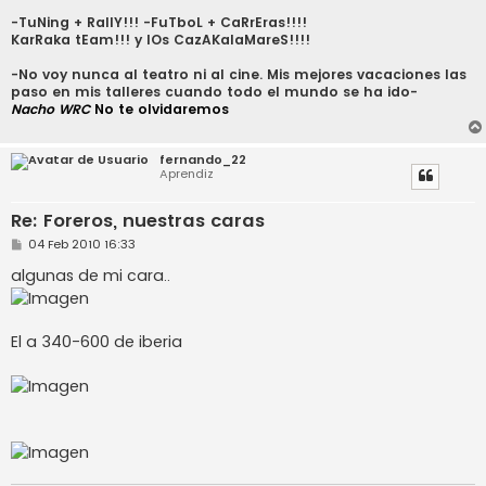
-TuNing + RallY!!! -FuTboL + CaRrEras!!!!
KarRaka tEam!!! y lOs CazAKalaMareS!!!!
-No voy nunca al teatro ni al cine. Mis mejores vacaciones las
paso en mis talleres cuando todo el mundo se ha ido-
Nacho WRC
No te olvidaremos
fernando_22
Aprendiz
Re: Foreros, nuestras caras
M
04 Feb 2010 16:33
e
n
algunas de mi cara..
s
a
j
e
El a 340-600 de iberia