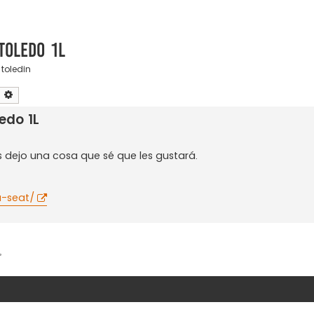
Toledo 1L
,
toledin
uscar
Búsqueda avanzada
edo 1L
 dejo una cosa que sé que les gustará.
a-seat/
”