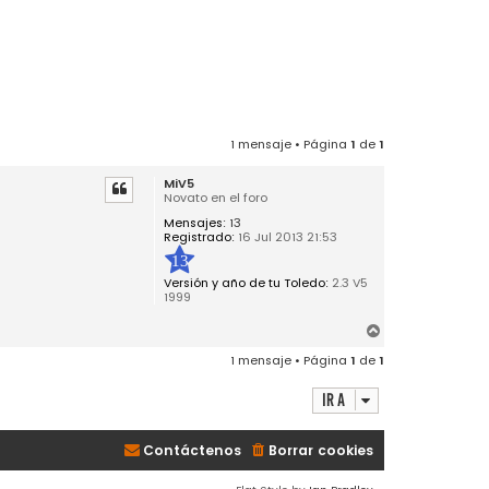
1 mensaje • Página
1
de
1
MiV5
Novato en el foro
Mensajes:
13
Registrado:
16 Jul 2013 21:53
13
Versión y año de tu Toledo:
2.3 V5
1999
A
r
1 mensaje • Página
1
de
1
r
i
Ir a
b
a
Contáctenos
Borrar cookies