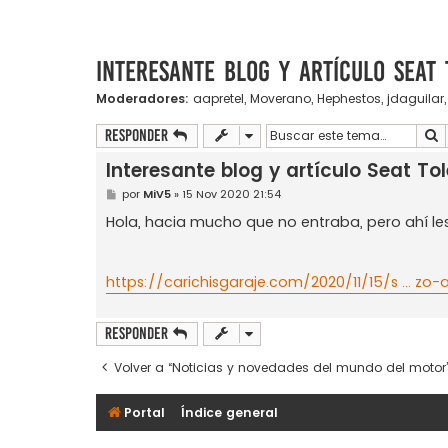
Interesante blog y artículo Seat 
Moderadores:
aapretel
,
Moverano
,
Hephestos
,
jdaguilar
B
Responder
Interesante blog y artículo Seat Tol
M
por
MiV5
»
15 Nov 2020 21:54
e
n
Hola, hacia mucho que no entraba, pero ahí les
s
a
j
e
https://carichisgaraje.com/2020/11/15/s ... zo-
Responder
Volver a “Noticias y novedades del mundo del motor
Portal
Índice general