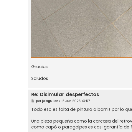
Gracias.
Saludos
Re: Disimular desperfectos
M
por
jdaguilar
»
15 Jun 2025 10:57
e
n
Todo eso es falta de pintura o barniz por lo qu
s
a
j
Una pieza pequeña como la carcasa del retrov
e
como capó o paragolpes es casi garantía de 