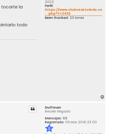
2002
Perfil:
 tocarte la
https://www.clubseattoledo.com/foro/vie
... php?t=2432
Been thanked:
23 times
pintarlo todo
A
r
Duffman
r
Recién llegado
i
Mensajes:
69
b
Registrado:
09 Mar 2018 23:00
a
8