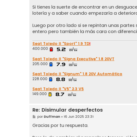
Si tienes la suerte de encontrar en un desgua
lotería y a saber cuando empezaría a deterior
Luego por otro lado si se repintan unas partes s
entero pero también la más cara con diferenci
Seat Toledo II "Sport" 1.9 TD
I
400.000
Seat Toledo II "Signa Executive" 1.8 20VT
205.000
Seat Toledo II "Signum" 1.8 20V Automático
228.000
Seat Toledo II "V5" 2.3 V5
149.000
Re: Disimular desperfectos
M
por
Duffman
»
16 Jun 2025 23:31
e
n
Gracias por tu respuesta.
s
a
j