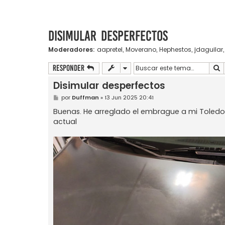
Disimular desperfectos
Moderadores:
aapretel
,
Moverano
,
Hephestos
,
jdaguilar
B
Responder
Disimular desperfectos
M
por
Duffman
»
13 Jun 2025 20:41
e
n
Buenas. He arreglado el embrague a mi Toledo
s
actual
a
j
e