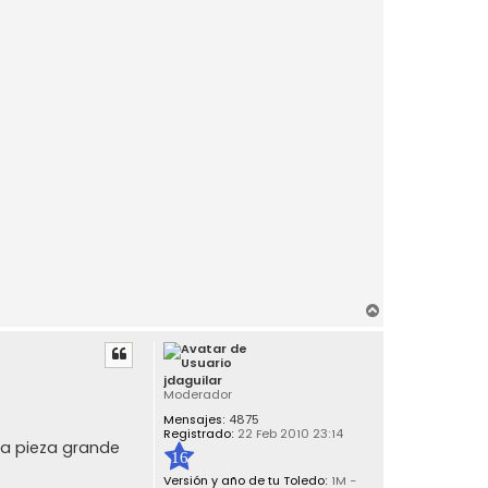
A
r
r
i
jdaguilar
b
Moderador
a
Mensajes:
4875
Registrado:
22 Feb 2010 23:14
na pieza grande
16
Versión y año de tu Toledo:
1M -