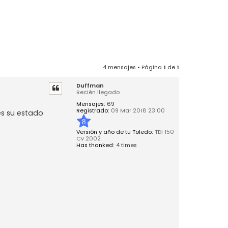
4 mensajes • Página
1
de
1
Duffman
Recién llegado
Mensajes:
69
Registrado:
09 Mar 2018 23:00
es su estado
8
Versión y año de tu Toledo:
TDI 150
Cv 2002
Has thanked:
4 times