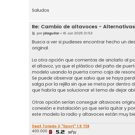
Saludos
Re: Cambio de altavoces - Alternativas
M
por
jdaguilar
»
16 Jun 2025 01:53
e
n
Busca a ver si pudieses encontrar hecho un d
s
original.
a
j
e
La otra opción que comentas de anclarlo al pa
el altavoz, ya que el plástico del paño de puer
modelo usando la puerta como caja de resona
Se puede observar que salvo que se haya perd
salga por la rejilla sin que se meta por dentr
que habría que solucionar el tema de dejar abi
Otras opción serían conseguir altavoces origi
conexión e instalación ya que sería quitar y 
este modelo la radio y altavoces están muy bi
Seat Toledo II "Sport" 1.9 TD
I
400.000