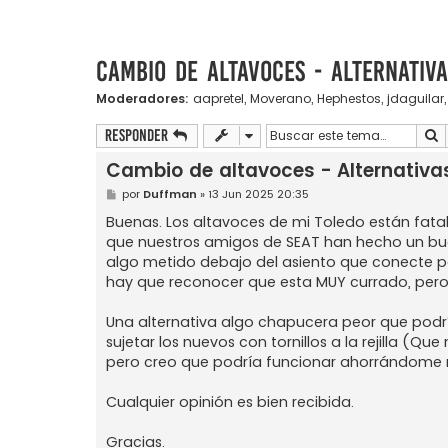
Cambio de altavoces - Alternativa
Moderadores:
aapretel
,
Moverano
,
Hephestos
,
jdaguilar
B
Responder
Cambio de altavoces - Alternativa
M
por
Duffman
»
13 Jun 2025 20:35
e
n
Buenas. Los altavoces de mi Toledo están fata
s
que nuestros amigos de SEAT han hecho un buen 
a
j
algo metido debajo del asiento que conecte por
e
hay que reconocer que esta MUY currado, pero 
Una alternativa algo chapucera peor que podría
sujetar los nuevos con tornillos a la rejilla (Q
pero creo que podría funcionar ahorrándome 
Cualquier opinión es bien recibida.
Gracias.