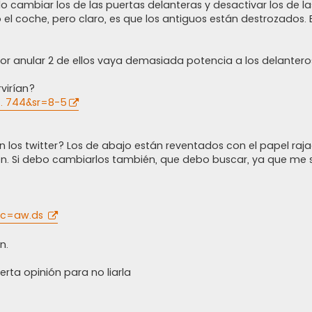
lo cambiar los de las puertas delanteras y desactivar los de l
 el coche, pero claro, es que los antiguos están destrozados.
or anular 2 de ellos vaya demasiada potencia a los delantero
virían?
. 744&sr=8-5
 los twitter? Los de abajo están reventados con el papel rajad
ien. Si debo cambiarlos también, que debo buscar, ya que me 
src=aw.ds
n.
rta opinión para no liarla