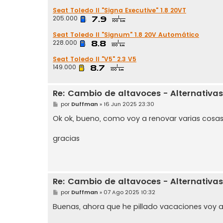
Seat Toledo II "Signa Executive" 1.8 20VT
205.000
Seat Toledo II "Signum" 1.8 20V Automático
228.000
Seat Toledo II "V5" 2.3 V5
149.000
Re: Cambio de altavoces - Alternativas
M
por
Duffman
»
16 Jun 2025 23:30
e
n
Ok ok, bueno, como voy a renovar varias cosas,
s
a
j
gracias
e
Re: Cambio de altavoces - Alternativas
M
por
Duffman
»
07 Ago 2025 10:32
e
n
Buenas, ahora que he pillado vacaciones voy 
s
a