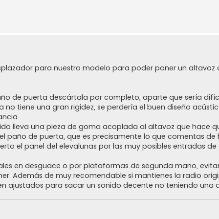
esplazador para nuestro modelo para poder poner un altavoz
ño de puerta descártala por completo, aparte que sería difíc
ta no tiene una gran rigidez, se perdería el buen diseño acústi
ncia.
ido lleva una pieza de goma acoplada al altavoz que hace qu
o del paño de puerta, que es precisamente lo que comentas de
erto el panel del elevalunas por las muy posibles entradas de
nales en desguace o por plataformas de segunda mano, evitarí
poner. Además de muy recomendable si mantienes la radio orig
en ajustados para sacar un sonido decente no teniendo una a