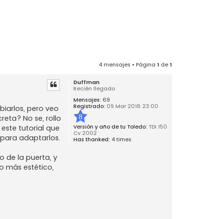
4 mensajes • Página
1
de
1
Duffman
Recién llegado
Mensajes:
69
Registrado:
09 Mar 2018 23:00
biarlos, pero veo
8
eta? No se, rollo
Versión y año de tu Toledo:
TDI 150
este tutorial que
Cv 2002
 para adaptarlos.
Has thanked:
4 times
 de la puerta, y
lo más estético,