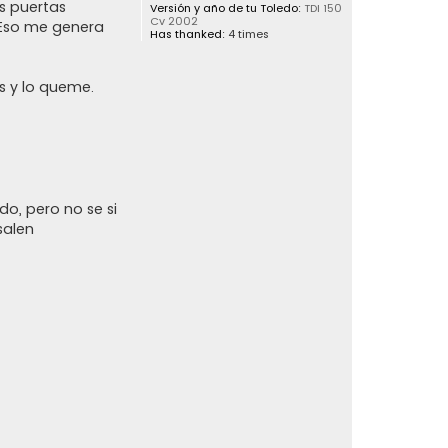
as puertas
Versión y año de tu Toledo:
TDI 150
Cv 2002
 Eso me genera
Has thanked:
4 times
s y lo queme.
o, pero no se si
salen