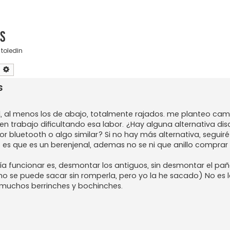
s
,
toledin
uscar
Búsqueda avanzada
s
l, al menos los de abajo, totalmente rajados. me planteo cam
trabajo dificultando esa labor. ¿Hay alguna alternativa discr
 bluetooth o algo similar? Si no hay más alternativa, seguiré 
es que es un berenjenal, ademas no se ni que anillo comprar
 funcionar es, desmontar los antiguos, sin desmontar el paño
ue no se puede sacar sin romperla, pero yo la he sacado) No es 
muchos berrinches y bochinches.