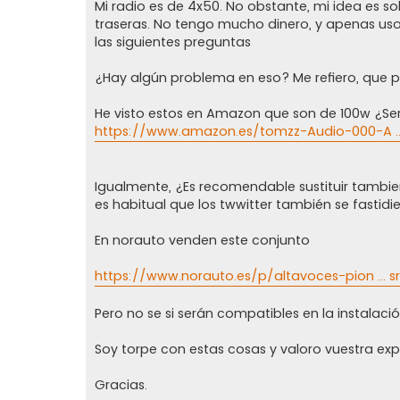
j
Mi radio es de 4x50. No obstante, mi idea es so
e
traseras. No tengo mucho dinero, y apenas uso
las siguientes preguntas
¿Hay algún problema en eso? Me refiero, que p
He visto estos en Amazon que son de 100w ¿Ser
https://www.amazon.es/tomzz-Audio-000-A ..
Igualmente, ¿Es recomendable sustituir tambien
es habitual que los twwitter también se fastid
En norauto venden este conjunto
https://www.norauto.es/p/altavoces-pion ... 
Pero no se si serán compatibles en la instalació
Soy torpe con estas cosas y valoro vuestra expe
Gracias.