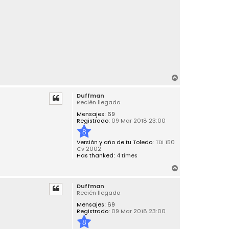
A
r
Duffman
r
Recién llegado
i
Mensajes:
69
b
Registrado:
09 Mar 2018 23:00
a
8
Versión y año de tu Toledo:
TDI 150
Cv 2002
Has thanked:
4 times
A
r
Duffman
r
Recién llegado
i
Mensajes:
69
b
Registrado:
09 Mar 2018 23:00
a
8