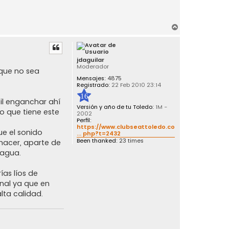
A
r
r
i
jdaguilar
b
Moderador
 que no sea
a
Mensajes:
4875
Registrado:
22 Feb 2010 23:14
16
il enganchar ahí
Versión y año de tu Toledo:
1M -
co que tiene este
2002
Perfil:
https://www.clubseattoledo.com/foro/vie
e el sonido
... php?t=2432
Been thanked:
23 times
 hacer, aparte de
 agua.
as líos de
inal ya que en
lta calidad.