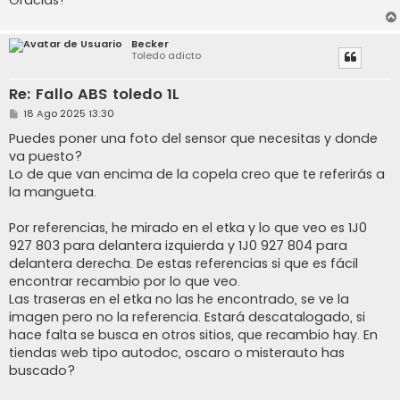
Becker
Toledo adicto
Re: Fallo ABS toledo 1L
M
18 Ago 2025 13:30
e
n
Puedes poner una foto del sensor que necesitas y donde
s
va puesto?
a
j
Lo de que van encima de la copela creo que te referirás a
e
la mangueta.
Por referencias, he mirado en el etka y lo que veo es 1J0
927 803 para delantera izquierda y 1J0 927 804 para
delantera derecha. De estas referencias si que es fácil
encontrar recambio por lo que veo.
Las traseras en el etka no las he encontrado, se ve la
imagen pero no la referencia. Estará descatalogado, si
hace falta se busca en otros sitios, que recambio hay. En
tiendas web tipo autodoc, oscaro o misterauto has
buscado?