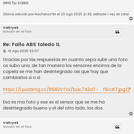
sea tu caso.
Última edición por
NacherasTM
el 23 Ago 2025 21:42, editado 1 vez en total.
Valtryek
Novato en el foro
Re: Fallo ABS toledo 1L
M
19 Ago 2025 23:07
e
n
Gracias por las respuestas en cuanto sepa subir una foto
s
os subo una, de tan manera los sensores encima de la
a
j
copela se me han desintegrado asi que hay que
e
cambiarlos si o si.
https://i.postimg.cc/8582VTVx/bac742d7- ... f9cdf7.jpg
Esa es ma foto y ese es el sensor que se me ha
desintegrado bueno y el del otro lado, los dos.
Valtryek
Novato en el foro