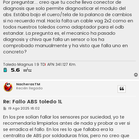
Por preguntar.... creo que tu coche lleva conector de
diagnosis que solo permite diagnosticar el modulo del
abs. Estába bajo el cuero/tela de la palanca de cambios
si no recuerdo mal. Hacía falta un cable vag 2x2 como en
todos nuestros toledos como adaptador para el odb
estandar. La pregunta es, el mecanico ha pasado
diagnosis y chiva que falla un sensor o los ha
comprobado manualmente y ha visto que falla uno en
concreto?
Toledo Magnus 1.9 TD
i
AFN 341.127 Km.
NacherasTM
Recién llegado
Re: Fallo ABS toledo 1L
M
19 Ago 2025 18:02
e
n
En los pre solían fallar los sensores por suciedad, yo te
s
recomendaría limpiarlos antes de nada y probar a ver si
a
j
se erradica el fallo. En los res lo que fallaba era la
e
centralita de ABS por soldaduras frías, pero no creo que