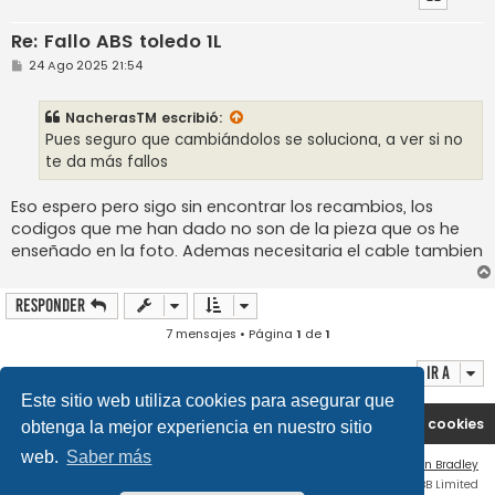
Re: Fallo ABS toledo 1L
M
24 Ago 2025 21:54
e
n
s
NacherasTM
escribió:
a
j
Pues seguro que cambiándolos se soluciona, a ver si no
e
te da más fallos
Eso espero pero sigo sin encontrar los recambios, los
codigos que me han dado no son de la pieza que os he
enseñado en la foto. Ademas necesitaria el cable tambien
Responder
7 mensajes • Página
1
de
1
Ir a
Este sitio web utiliza cookies para asegurar que
Portal
Índice general
Contáctenos
Borrar cookies
obtenga la mejor experiencia en nuestro sitio
web.
Saber más
Flat Style by
Ian Bradley
Desarrollado por
phpBB
® Forum Software © phpBB Limited