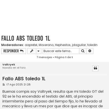
Fallo ABS toledo 1L
Moderadores:
aapretel
,
Moverano
,
Hephestos
,
jdaguilar
,
toledin
Buscar
Búsqueda a
Responder
7 mensajes • Página
1
de
1
Valtryek
Novato en el foro
Fallo ABS toledo 1L
M
17 Ago 2025 21:28
e
n
Buenas compis soy Valtryek, resulta que mi toledo GT del
s
92 se le ha encendido el testido del ABS, al principio
a
j
intermitente pero al paso del tiempo fijo, lo he llevado al
e
mecanico y lleva un mes por que dice que es incapaz de