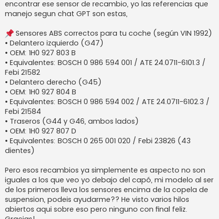
encontrar ese sensor de recambio, yo las referencias que
manejo segun chat GPT son estas,
Sensores ABS correctos para tu coche (según VIN 1992)
• Delantero izquierdo (G47)
• OEM: 1H0 927 803 B
• Equivalentes: BOSCH 0 986 594 001 / ATE 24.0711-6101.3 /
Febi 21582
• Delantero derecho (G45)
• OEM: 1H0 927 804 B
• Equivalentes: BOSCH 0 986 594 002 / ATE 24.0711-6102.3 /
Febi 21584
• Traseros (G44 y G46, ambos lados)
• OEM: 1H0 927 807 D
• Equivalentes: BOSCH 0 265 001 020 / Febi 23826 (43
dientes)
Pero esos recambios ya simplemente es aspecto no son
iguales a los que veo yo debajo del capó, mi modelo al ser
de los primeros lleva los sensores encima de la copela de
suspension, podeis ayudarme?? He visto varios hilos
abiertos aqui sobre eso pero ninguno con final feliz.
Gracias!