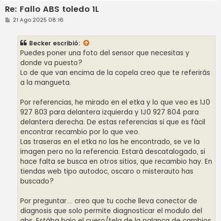
Re: Fallo ABS toledo 1L
M
21 Ago 2025 08:16
e
n
s
Becker
escribió:
a
j
Puedes poner una foto del sensor que necesitas y
e
donde va puesto?
Lo de que van encima de la copela creo que te referirás
a la mangueta.
Por referencias, he mirado en el etka y lo que veo es 1J0
927 803 para delantera izquierda y 1J0 927 804 para
delantera derecha. De estas referencias si que es fácil
encontrar recambio por lo que veo.
Las traseras en el etka no las he encontrado, se ve la
imagen pero no la referencia. Estará descatalogado, si
hace falta se busca en otros sitios, que recambio hay. En
tiendas web tipo autodoc, oscaro o misterauto has
buscado?
Por preguntar.... creo que tu coche lleva conector de
diagnosis que solo permite diagnosticar el modulo del
abs. Estába bajo el cuero/tela de la palanca de cambios