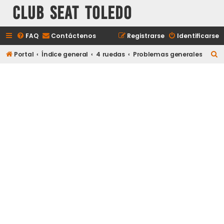
Club Seat Toledo
FAQ
Contáctenos
Registrarse
Identificarse
B
Portal
Índice general
4 ruedas
Problemas generales
u
s
c
a
r