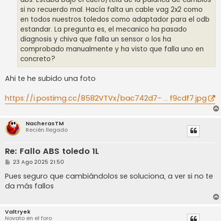
si no recuerdo mal. Hacía falta un cable vag 2x2 como
en todos nuestros toledos como adaptador para el odb
estandar. La pregunta es, el mecanico ha pasado
diagnosis y chiva que falla un sensor o los ha
comprobado manualmente y ha visto que falla uno en
concreto?
Ahi te he subido una foto
https://i.postimg.cc/8582VTVx/bac742d7- ... f9cdf7.jpg
NacherasTM
Recién llegado
Re: Fallo ABS toledo 1L
M
23 Ago 2025 21:50
e
n
Pues seguro que cambiándolos se soluciona, a ver si no te
s
da más fallos
a
j
e
Valtryek
Novato en el foro