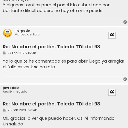
Y algunos tornillos para el panel k lo cubre todo con
bastante dificultad pero no hay otra y se puede
Torpedo
Vicioso del foro
Re: No abre el portón. Toledo TDI del 98
M
27 Feb 2026 15:08
e
n
Yo lo que te he comentado es para abrir luego ya arreglar
s
el fallo es ver k se ha roto
a
j
e
javrodaiz
Recién llegado
Re: No abre el portón. Toledo TDI del 98
M
28 Feb 2026 23:48
e
n
Ok, gracias, a ver qué puedo hacer. Os iré informando.
s
Un saludo
a