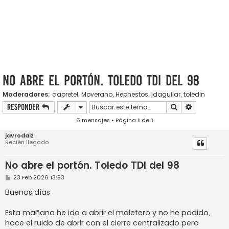
No abre el portón. Toledo TDI del 98
Moderadores:
aapretel
,
Moverano
,
Hephestos
,
jdaguilar
,
toledin
Buscar
Búsqueda a
Responder
6 mensajes • Página
1
de
1
javrodaiz
Recién llegado
No abre el portón. Toledo TDI del 98
M
23 Feb 2026 13:53
e
n
Buenos días
s
a
j
Esta mañana he ido a abrir el maletero y no he podido,
e
hace el ruido de abrir con el cierre centralizado pero