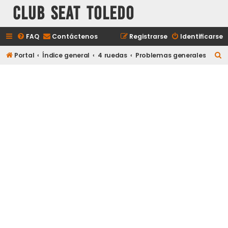
Club Seat Toledo
FAQ
Contáctenos
Registrarse
Identificarse
B
Portal
Índice general
4 ruedas
Problemas generales
u
s
c
a
r