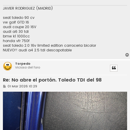
j
e
JAVIER RODRIGUEZ (MADRID)
seat toledo 90 cv
vw golf GTD 16
audi coupe 20 16V
audi a6 30 tdi
bmw k1 1000cc
honda vfr 750f
seat toledo 2.0 16v limited edition carroceria bicolor
NUEVO!! audi a4 2.5 tdi descapotable
Torpedo
Vicioso del foro
Re: No abre el portón. Toledo TDI del 98
M
01 Mar 2026 10:29
e
n
s
a
j
e