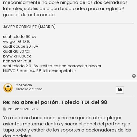
mecánicamente no abre ninguna de las dos cerraduras
laterales, sabéis de algún brico o idea para arreglarlo?
gracias de antemando
JAVIER RODRIGUEZ (MADRID)
seat toledo 90 cv
vw golf GTD 16
audi coupe 20 16V
audi a6 30 tdi
bmw k1 1000cc
honda vfr 750f
seat toledo 2.0 16v limited edition carroceria bicolor
NUEVO!! audi a4 2.5 tdi descapotable
Torpedo
Vicioso del foro
Re: No abre el portón. Toledo TDI del 98
M
26 Feb 2026 17:07
e
n
Yo me paso hace poco, y no me quedo otra k plegar
s
asientos meterme dentro y sacar el panel del porton que
a
j
tapa todo y estirar de los soportes o accionadores de las
e
dos anclajes