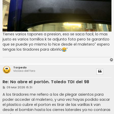
Tienes varios tapones a presion, eso se saca facil, lo mas
justo es varios tornillos k te adjunto foto pero te garantizo
que se puede yo mismo lo hice desde el maletero” espero
tengas los tiradores para abrirlo
”
Torpedo
Vicioso del foro
Re: No abre el portón. Toledo TDI del 98
M
09 Mar 2026 15:31
e
n
A los tiradores me refiero a los de plegar asientos para
s
poder acceder al maletero, y una vez hayas podido sacar
a
j
el plastico cubre el porton es tirar de las varillas k van
e
desde el bombin hasta los cierres laterales ya no contaras