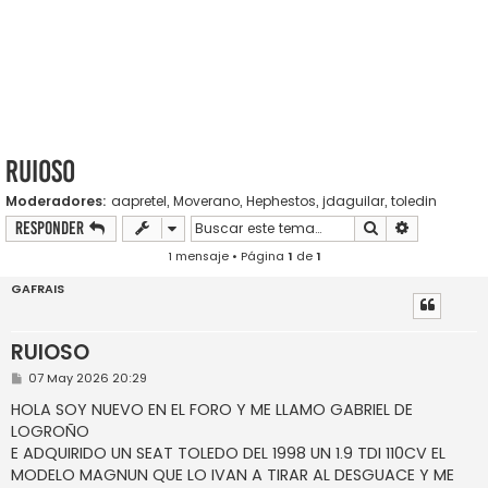
RUIOSO
Moderadores:
aapretel
,
Moverano
,
Hephestos
,
jdaguilar
,
toledin
Buscar
Búsqueda a
Responder
1 mensaje • Página
1
de
1
GAFRAIS
RUIOSO
M
07 May 2026 20:29
e
n
HOLA SOY NUEVO EN EL FORO Y ME LLAMO GABRIEL DE
s
LOGROÑO
a
j
E ADQUIRIDO UN SEAT TOLEDO DEL 1998 UN 1.9 TDI 110CV EL
e
MODELO MAGNUN QUE LO IVAN A TIRAR AL DESGUACE Y ME