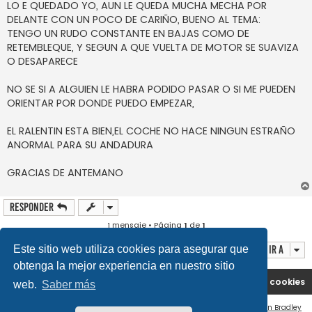
LO E QUEDADO YO, AUN LE QUEDA MUCHA MECHA POR
DELANTE CON UN POCO DE CARIÑO, BUENO AL TEMA:
TENGO UN RUDO CONSTANTE EN BAJAS COMO DE
RETEMBLEQUE, Y SEGUN A QUE VUELTA DE MOTOR SE SUAVIZA
O DESAPARECE
NO SE SI A ALGUIEN LE HABRA PODIDO PASAR O SI ME PUEDEN
ORIENTAR POR DONDE PUEDO EMPEZAR,
EL RALENTIN ESTA BIEN,EL COCHE NO HACE NINGUN ESTRAÑO
ANORMAL PARA SU ANDADURA
GRACIAS DE ANTEMANO
Responder
1 mensaje • Página
1
de
1
Ir a
Este sitio web utiliza cookies para asegurar que
obtenga la mejor experiencia en nuestro sitio
Portal
Índice general
Contáctenos
Borrar cookies
web.
Saber más
Flat Style by
Ian Bradley