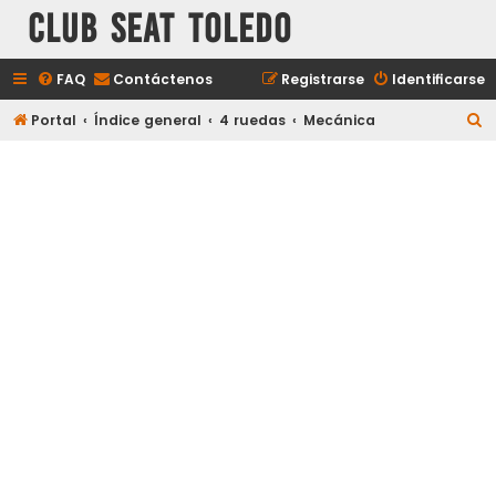
Club Seat Toledo
FAQ
Contáctenos
Registrarse
Identificarse
B
Portal
Índice general
4 ruedas
Mecánica
u
s
c
a
r